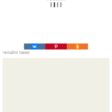
Читайте также
Виды женская одежда. 100 и 1 вид верхней одежды:
полный словарь видов пальто, курток и прочего