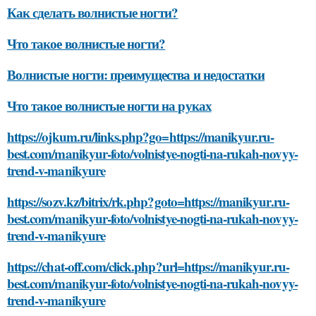
Как сделать волнистые ногти?
Что такое волнистые ногти?
Волнистые ногти: преимущества и недостатки
Что такое волнистые ногти на руках
https://ojkum.ru/links.php?go=https://manikyur.ru-
best.com/manikyur-foto/volnistye-nogti-na-rukah-novyy-
trend-v-manikyure
https://sozv.kz/bitrix/rk.php?goto=https://manikyur.ru-
best.com/manikyur-foto/volnistye-nogti-na-rukah-novyy-
trend-v-manikyure
https://chat-off.com/click.php?url=https://manikyur.ru-
best.com/manikyur-foto/volnistye-nogti-na-rukah-novyy-
trend-v-manikyure