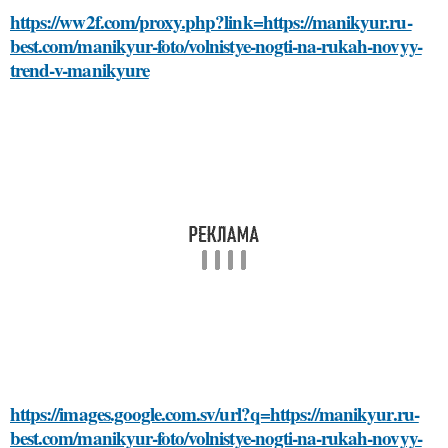
https://ww2f.com/proxy.php?link=https://manikyur.ru-
best.com/manikyur-foto/volnistye-nogti-na-rukah-novyy-
trend-v-manikyure
https://images.google.com.sv/url?q=https://manikyur.ru-
best.com/manikyur-foto/volnistye-nogti-na-rukah-novyy-