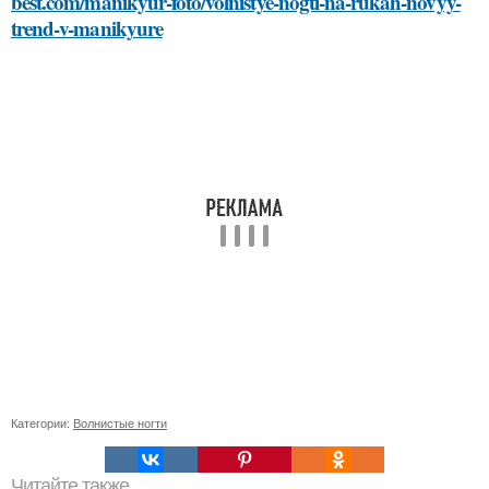
best.com/manikyur-foto/volnistye-nogti-na-rukah-novyy-
trend-v-manikyure
Категории:
Волнистые ногти
Читайте также