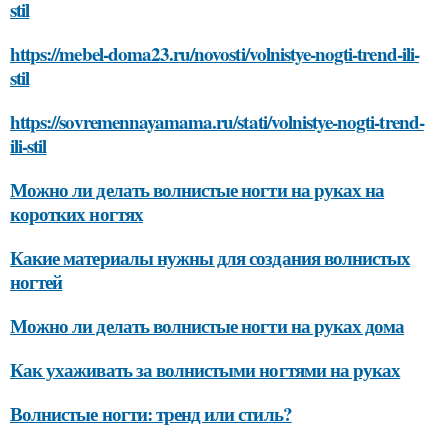
stil
https://mebel-doma23.ru/novosti/volnistye-nogti-trend-ili-
stil
https://sovremennayamama.ru/stati/volnistye-nogti-trend-
ili-stil
Можно ли делать волнистые ногти на руках на
коротких ногтях
Какие материалы нужны для создания волнистых
ногтей
Можно ли делать волнистые ногти на руках дома
Как ухаживать за волнистыми ногтями на руках
Волнистые ногти: тренд или стиль?