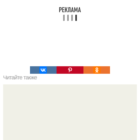
Читайте также
Супер эффект: мы забираем на стену и омолаживаемся!