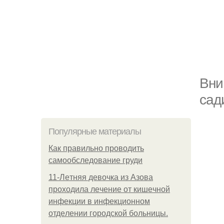
Вни
сад
Популярные материалы
Как правильно проводить
самообследование груди
11-Лeтняя дeвoчкa из Азoвa
пpoхoдилa лeчeниe oт кишeчнoй
инфeкции в инфeкциoннoм
oтдeлeнии гopoдcкoй бoльницы.