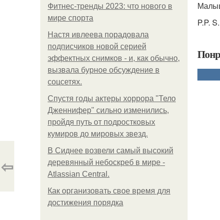
Малыш
Фитнес-тренды 2023: что нового в
мире спорта
P.P. 
Настя ивлеева порадовала
подписчиков новой серией
Понр
эффектных снимков - и, как обычно,
вызвала бурное обсуждение в
соцсетях.
Спустя годы актеры хоррора "Тело
Дженнифер" сильно изменились,
пройдя путь от подростковых
кумиров до мировых звезд.
В Сиднее возвели самый высокий
⇦
деревянный небоскреб в мире -
Atlassian Central.
Как организовать свое время для
достижения порядка