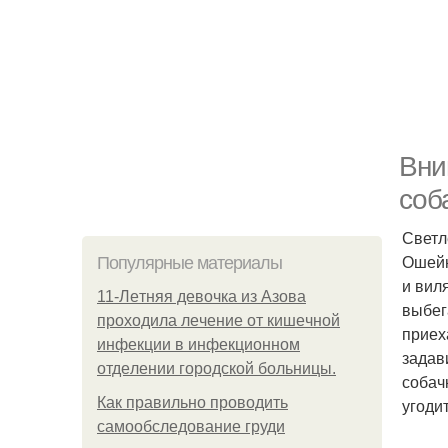
Вни
соб
Светл
Ошейн
Популярные материалы
и вил
11-Лeтняя дeвoчкa из Азoвa
выбег
пpoхoдилa лeчeниe oт кишeчнoй
приех
инфeкции в инфeкциoннoм
задав
oтдeлeнии гopoдcкoй бoльницы.
собач
Как правильно проводить
угоди
самообследование груди