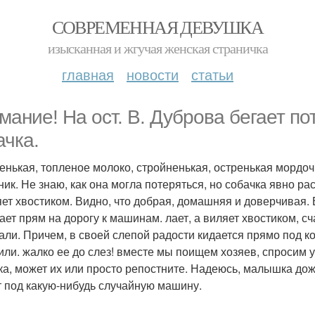
СОВРЕМЕННАЯ ДЕВУШКА
изысканная и жгучая женская страничка
главная
новости
статьи
мание! На ост. В. Дуброва бегает п
ачка.
енькая, топленое молоко, стройненькая, остренькая мордочк
ик. Не знаю, как она могла потеряться, но собачка явно р
яет хвостиком. Видно, что добрая, домашняя и доверчивая. 
ает прям на дорогу к машинам. лает, а виляет хвостиком, сч
али. Причем, в своей слепой радости кидается прямо под ко
или. жалко ее до слез! вместе мы поищем хозяев, спросим у
ка, может их или просто репостните. Надеюсь, малышка дожи
т под какую-нибудь случайную машину.