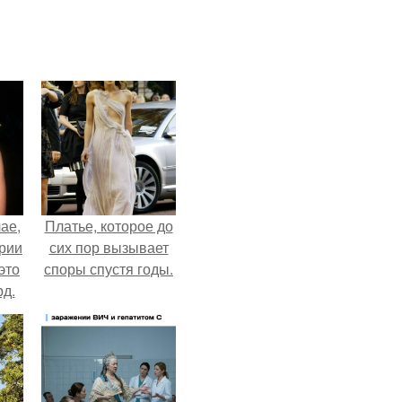
ае,
Платье, которое до
ории
сих пор вызывает
это
споры спустя годы.
д.