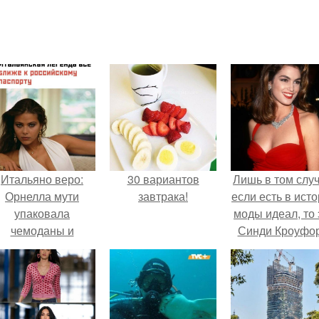
Итальяно веро:
30 вариантов
Лишь в том случ
Орнелла мути
завтрака!
если есть в ист
упаковала
моды идеал, то 
чемоданы и
Синди Кроуфор
готовится
обзавестись
красным
паспортом.