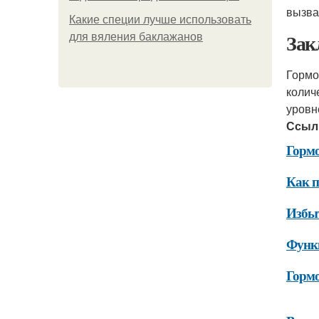
вызва
Какие специи лучше использовать
Зак
для вяления баклажанов
Гормо
колич
уровн
Ссыл
Горм
Как п
Избыт
Функц
Гормо