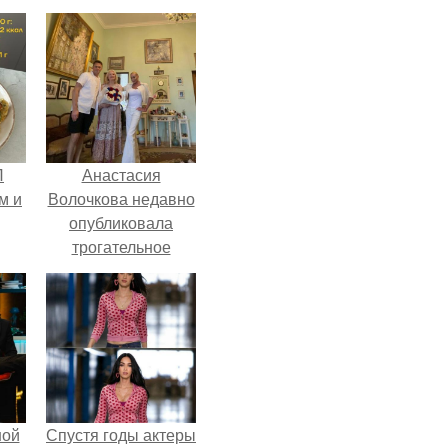
П
Анастасия
м и
Волочкова недавно
опубликовала
трогательное
совместное фото
со своей мамой, к
которой она
приехала в гости.
ной
Спустя годы актеры