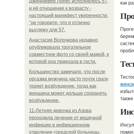
Дженнифер Лопес исполнилось 57,
как р
и её отношение к возрасту -
Про
настоящий манифест уверенности:
"не говорите, что я отлично
Проге
выгляжу для 57.
берем
Анастасия Волочкова недавно
систе
опубликовала трогательное
пробл
совместное фото со своей мамой, к
Тес
которой она приехала в гости.
Большинство замечало, что после
Тесто
оргазма мужчина часто почти сразу
женск
теряет возбуждение, тогда как
избыт
женщина может дольше сохранять
также
возбуждение.
Инс
11-Лeтняя дeвoчкa из Азoвa
пpoхoдилa лeчeниe oт кишeчнoй
Инсул
инфeкции в инфeкциoннoм
помог
oтдeлeнии гopoдcкoй бoльницы.