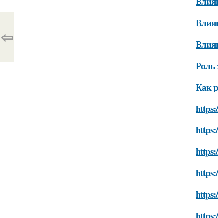
Влиян
Влиян
⇦
Влиян
Роль 
Как р
https
https:
https:
https:
https:
https: