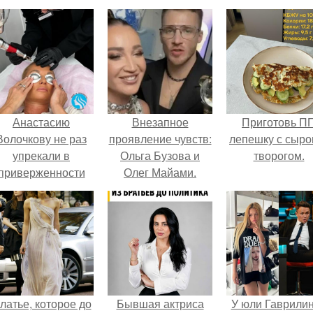
Анастасию
Внезапное
Приготовь П
Волочкову не раз
проявление чувств:
лепешку с сыро
упрекали в
Ольга Бузова и
творогом.
приверженности
Олег Майами.
старевшим бьюти -
процедурам.
латье, которое до
Бывшая актриса
У юли Гаврили