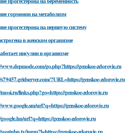
ие прогестерона на беременность
ие гормонов на метаболизм
ие прогестерона на нервную систему
эстрогена в женском организме
аботает инсулин в организме
://www.depmode.com/go.php?https://genskoe-zdorovie.ru
//s79457.gridserver.com/?URL=https://genskoe-zdorovie.ru
//mosi.ru/links.php?go=https://genskoe-zdorovie.ru
//www.google.sm/url?q=https://genskoe-zdorovie.ru
//google.hn/url?q=https://genskoe-zdorovie.ru
//youtubu.tv/jump?l=https://genskoe-zdorovie.ru