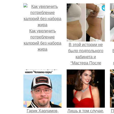
Как увеличить
потребление
калорий без набора
В этой истории не
жира
было подпольного
кабинета и
"Мастера После
Двухнедельных
у
Курсов".
Гарик Харламов,
Лишь в том случае,
П