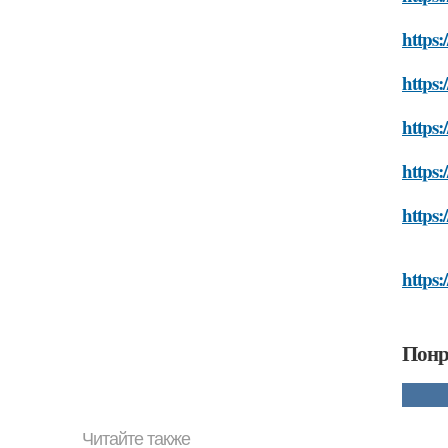
https:
https:
https:
https:
https:
https:
Понр
Читайте также