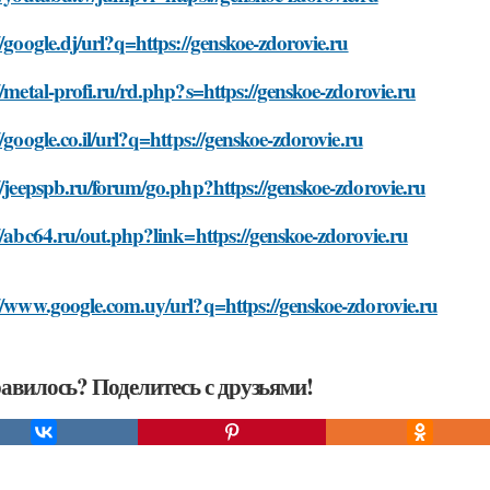
//google.dj/url?q=https://genskoe-zdorovie.ru
//metal-profi.ru/rd.php?s=https://genskoe-zdorovie.ru
//google.co.il/url?q=https://genskoe-zdorovie.ru
//jeepspb.ru/forum/go.php?https://genskoe-zdorovie.ru
//abc64.ru/out.php?link=https://genskoe-zdorovie.ru
//www.google.com.uy/url?q=https://genskoe-zdorovie.ru
авилось? Поделитесь с друзьями!