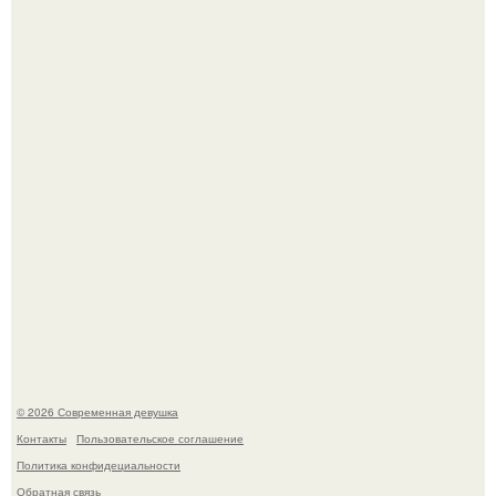
По словам эксперта воз, у мужчин с образованной и
мудрой супругой вероятность скоропостижной смерти
якобы на 46% ниже.
Рацион 1400 калорий.
© 2026 Современная девушка
Контакты
Пользовательское соглашение
Политика конфидециальности
Обратная связь