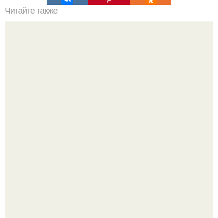
Читайте также
Как заставить 'спрятаться' вены на ногах - 6 рецептов от
варикоза.
Блогерша после паузы снова вышла на связь и
опубликовала свежую серию кадров из спальни.