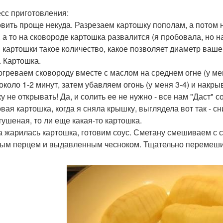
сс приготовления:
товить проще некуда. Разрезаем картошку пополам, а потом 
, а то на сковороде картошка развалится (я пробовала, но на
 картошки такое количество, какое позволяет диаметр ваше
. Картошка.
зогреваем сковороду вместе с маслом на среднем огне (у ме
около 1-2 минут, затем убавляем огонь (у меня 3-4) и нак
 не открывать! Да, и солить ее не нужно - все нам "Даст" с
овая картошка, когда я сняла крышку, выглядела вот так - с
 тушеная, то ли еще какая-то картошка.
ка жарилась картошка, готовим соус. Сметану смешиваем с 
ым перцем и выдавленным чесноком. Тщательно перемеши