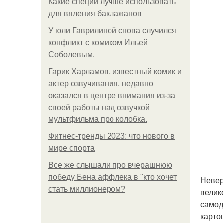
Какие специи лучше использовать
для вяления баклажанов
У юли Гаврилиной снова случился
конфликт с комиком Ильей
Соболевым.
Гарик Харламов, известный комик и
актер озвучивания, недавно
оказался в центре внимания из-за
своей работы над озвучкой
мультфильма про колобка.
Фитнес-тренды 2023: что нового в
мире спорта
Все же слышали про вчерашнюю
победу Бена аффлека в "кто хочет
Невер
стать миллионером?
велик
самод
карто