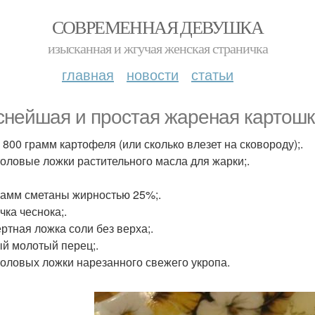
СОВРЕМЕННАЯ ДЕВУШКА
изысканная и жгучая женская страничка
главная
новости
статьи
снейшая и простая жареная картошк
 800 грамм картофеля (или сколько влезет на сковороду);.
толовые ложки растительного масла для жарки;.
рамм сметаны жирностью 25%;.
чка чеснока;.
ертная ложка соли без верха;.
й молотый перец;.
толовых ложки нарезанного свежего укропа.