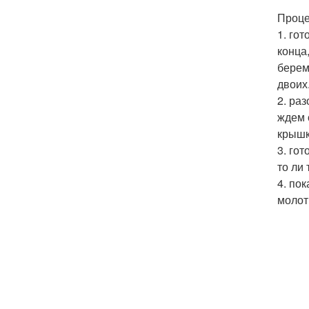
Проце
1. го
конца
берем
двоих
2. ра
ждем 
крышку
3. гот
то ли
4. по
молот