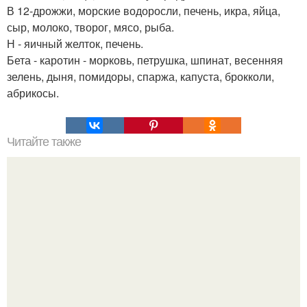
В 12-дрожжи, морские водоросли, печень, икра, яйца,
сыр, молоко, творог, мясо, рыба.
Н - яичный желток, печень.
Бета - каротин - морковь, петрушка, шпинат, весенняя
зелень, дыня, помидоры, спаржа, капуста, брокколи,
абрикосы.
Читайте также
Мясные рулетики? Мясные рулетики - блюдо, с которым
можно экспериментировать бесконечно, выбирая любую
начинку и способы приготовления.