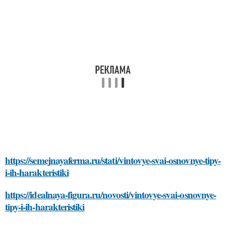
https://semejnayaferma.ru/stati/vintovye-svai-osnovnye-tipy-
i-ih-harakteristiki
https://idealnaya-figura.ru/novosti/vintovye-svai-osnovnye-
tipy-i-ih-harakteristiki