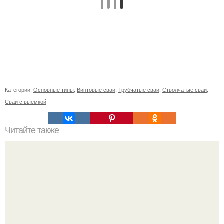
Категории:
Основные типы
,
Винтовые сваи
,
Трубчатые сваи
,
Стволчатые сваи
,
Сваи с выемкой
Читайте также
Как витамины могут влиять на выпадение волос у