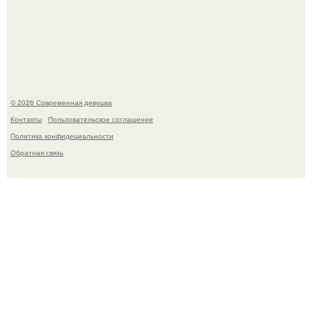
У юли Гаврилиной снова случился конфликт с комиком
Ильей Соболевым.
© 2026 Современная девушка
Контакты
Пользовательское соглашение
Политика конфидециальности
Обратная связь