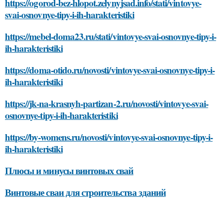
https://ogorod-bez-hlopot.zelynyjsad.info/stati/vintovye-
svai-osnovnye-tipy-i-ih-harakteristiki
https://mebel-doma23.ru/stati/vintovye-svai-osnovnye-tipy-i-
ih-harakteristiki
https://doma-otido.ru/novosti/vintovye-svai-osnovnye-tipy-i-
ih-harakteristiki
https://jk-na-krasnyh-partizan-2.ru/novosti/vintovye-svai-
osnovnye-tipy-i-ih-harakteristiki
https://by-womens.ru/novosti/vintovye-svai-osnovnye-tipy-i-
ih-harakteristiki
Плюсы и минусы винтовых свай
Винтовые сваи для строительства зданий