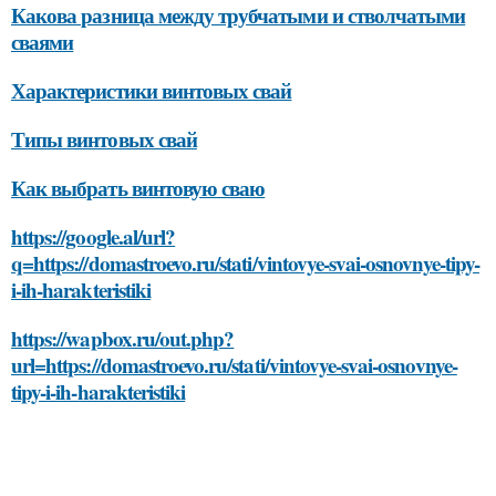
Какова разница между трубчатыми и стволчатыми
сваями
Характеристики винтовых свай
Типы винтовых свай
Как выбрать винтовую сваю
https://google.al/url?
q=https://domastroevo.ru/stati/vintovye-svai-osnovnye-tipy-
i-ih-harakteristiki
https://wapbox.ru/out.php?
url=https://domastroevo.ru/stati/vintovye-svai-osnovnye-
tipy-i-ih-harakteristiki