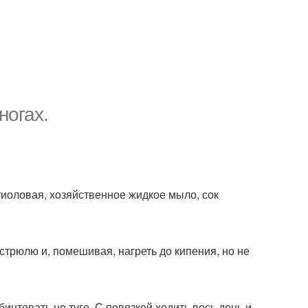
ногах.
тиоловая, хозяйственное жидкое мыло, сок
стрюлю и, помешивая, нагреть до кипения, но не
бинтовать не туго. С повязкой ходить весь день и