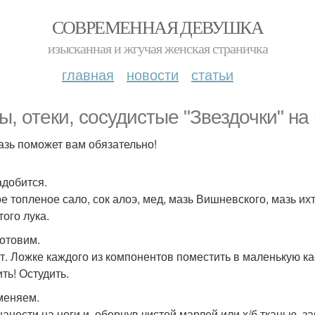
СОВРЕМЕННАЯ ДЕВУШКА
изысканная и жгучая женская страничка
главная
новости
статьи
ы, отеки, сосудистые "Звездочки" на 
азь поможет вам обязательно!
адобится.
е топленое сало, сок алоэ, мед, мазь Вишневского, мазь их
того лука.
готовим.
ст. Ложке каждого из компонентов поместить в маленькую ка
ть! Остудить.
меняем.
нанести на ноги и, обернув чистой марлей или х/б тканью, за