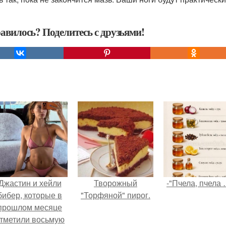
авилось? Поделитесь с друзьями!
Джастин и хейли
Творожный
-"Пчела, пчела 
бибер, которые в
"Торфяной" пирог.
прошлом месяце
тметили восьмую