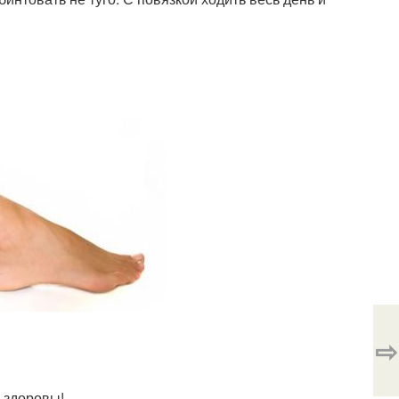
⇨
и здоровы!