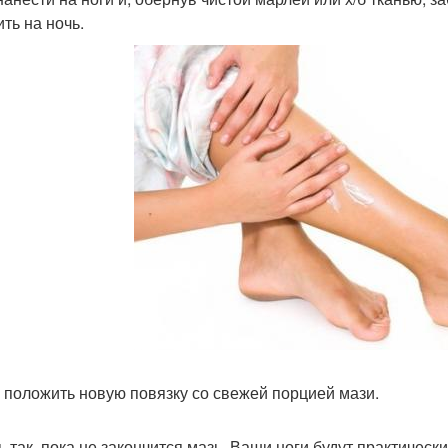
ть на ночь.
 положить новую повязку со свежей порцией мази.
ь так, пока не закончится мазь. Ваши ноги будут практическ