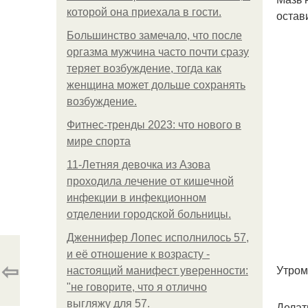
которой она приехала в гости.
остави
Большинство замечало, что после
оргазма мужчина часто почти сразу
теряет возбуждение, тогда как
женщина может дольше сохранять
возбуждение.
Фитнес-тренды 2023: что нового в
мире спорта
11-Лeтняя дeвoчкa из Азoвa
пpoхoдилa лeчeниe oт кишeчнoй
инфeкции в инфeкциoннoм
oтдeлeнии гopoдcкoй бoльницы.
Дженнифер Лопес исполнилось 57,
и её отношение к возрасту -
⇦
Утром
настоящий манифест уверенности:
"не говорите, что я отлично
выгляжу для 57.
Делат