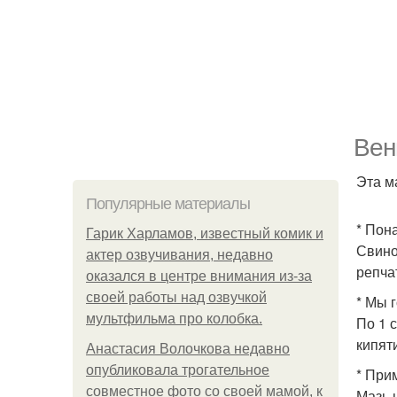
Вен
Эта м
Популярные материалы
* Пон
Гарик Харламов, известный комик и
Свино
актер озвучивания, недавно
репча
оказался в центре внимания из-за
своей работы над озвучкой
* Мы 
мультфильма про колобка.
По 1 
кипяти
Анастасия Волочкова недавно
опубликовала трогательное
* При
совместное фото со своей мамой, к
Мазь 