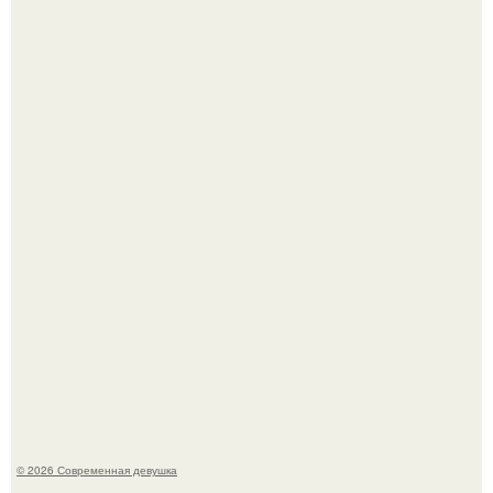
-"Пчела, пчела …".
По словам эксперта воз, у мужчин с образованной и
мудрой супругой вероятность скоропостижной смерти
якобы на 46% ниже.
© 2026 Современная девушка