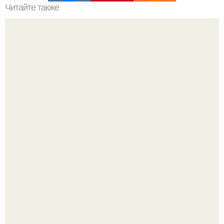
Читайте также
Салат Шерлок очень вкусный и нежный.
Ловим вдохновение на август (и уже очень мы хотим в
отпуск).