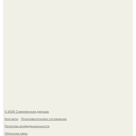
Сергей Лазарев купил квартиру в Майами за 1 миллион
долларов.
Джастин и хейли бибер, которые в прошлом месяце
отметили восьмую годовщину помолвки, показали новые
фото с совместного отдыха.
© 2026 Современная девушка
Контакты
Пользовательское соглашение
Политика конфидециальности
Обратная связь