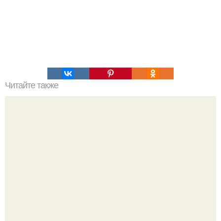
Читайте также
Чтобы обмен веществ был хорошим, а похудение и
здоровье было стабильным стоит кушать в день
примерно 1200 ккал.