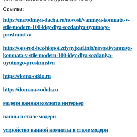
Ссылки:
https://narodnaya-dacha.ru/novosti/vannaya-komnata-v-
stile-modern-100-idey-dlya-sozdaniya-uyutnogo-
prostranstva
https://ogorod-bez-hlopot.zelynyjsad.info/novosti/vannaya-
komnata-v-stile-modern-100-idey-dlya-sozdaniya-
uyutnogo-prostranstva
https://doma-otido.ru
https://dom-na-vodah.ru
модерн ванная комната интерьер
ванны в стиле модерн
устройство ванной комнаты в стиле модерн