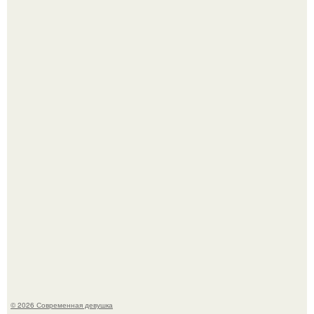
Платье, которое до сих пор вызывает споры спустя годы.
Рацион 1400 калорий.
© 2026 Современная девушка