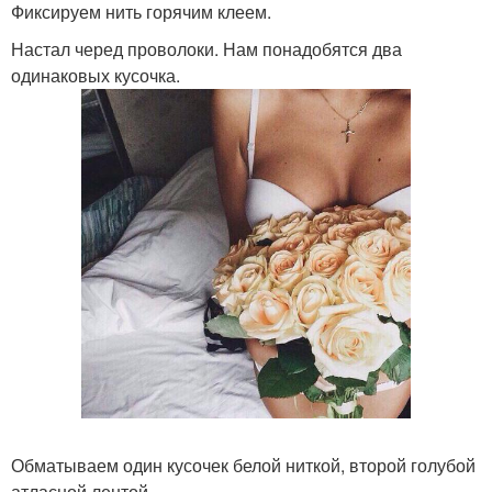
Фиксируем нить горячим клеем.
Настал черед проволоки. Нам понадобятся два
одинаковых кусочка.
Обматываем один кусочек белой ниткой, второй голубой
атласной лентой.