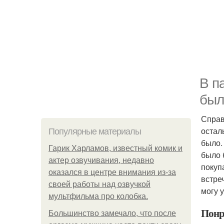
В п
был
Справ
остал
Популярные материалы
было.
Гарик Харламов, известный комик и
было 
актер озвучивания, недавно
покуп
оказался в центре внимания из-за
встре
своей работы над озвучкой
могу у
мультфильма про колобка.
Понр
Большинство замечало, что после