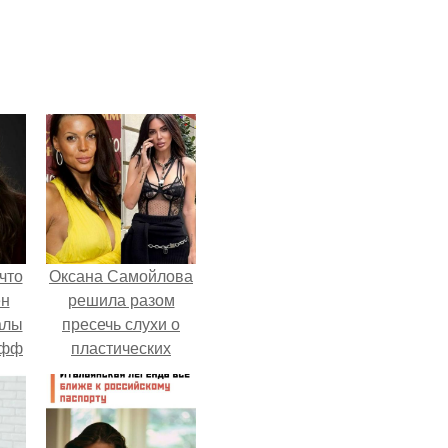
что
Оксана Самойлова
ен
решила разом
алы
пресечь слухи о
офф
пластических
операциях и
публично
прояснила
ситуацию.