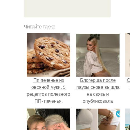
Читайте также
Пп печенье из
Блогерша после
С
овсяной муки. 5
паузы снова вышла
рецептов полезного
на связь и
ПП- печенья.
опубликовала
свежую серию
кадров из спальни.