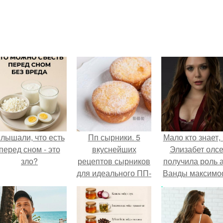
лышали, что есть
Пп сырники. 5
Мало кто знает, 
перед сном - это
вкуснейших
Элизабет олс
зло?
рецептов сырников
получила роль 
для идеального ПП-
Ванды максим
завтрака.
не сразу.