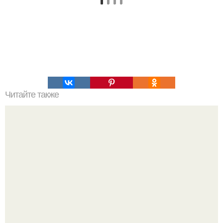
Читайте также
Как организовать свое время для достижения порядка
Один случайный снимок за несколько дней весь