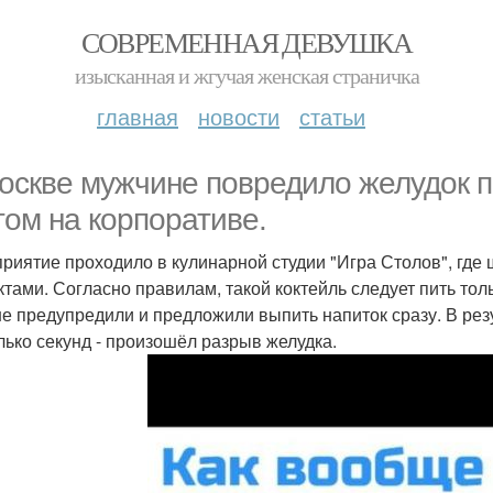
СОВРЕМЕННАЯ ДЕВУШКА
изысканная и жгучая женская страничка
главная
новости
статьи
оскве мужчине повредило желудок п
том на корпоративе.
риятие проходило в кулинарной студии "Игра Столов", где
тами. Согласно правилам, такой коктейль следует пить толь
не предупредили и предложили выпить напиток сразу. В рез
лько секунд - произошёл разрыв желудка.