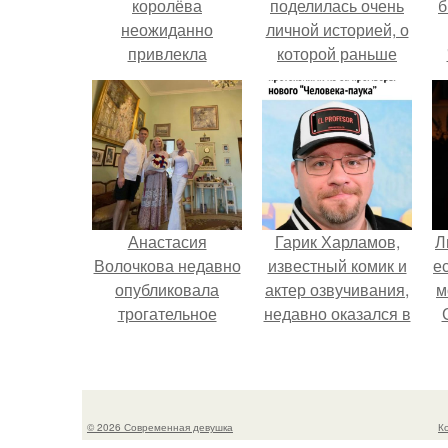
королёва
поделилась очень
б
неожиданно
личной историей, о
привлекла
которой раньше
внимание
почти не говорила.
подписчиков,
показав свою
невестку мелиссу в
не самом выгодном
свете.
Анастасия
Гарик Харламов,
Л
Волочкова недавно
известный комик и
е
опубликовала
актер озвучивания,
м
трогательное
недавно оказался в
совместное фото
центре внимания
со своей мамой, к
из-за своей работы
которой она
над озвучкой
приехала в гости.
мультфильма про
© 2026 Современная девушка
К
колобка.