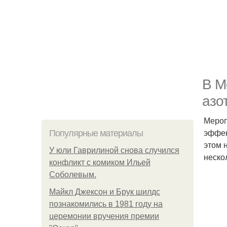
В М
азо
Мероп
эффек
Популярные материалы
этом 
У юли Гаврилиной снова случился
неско
конфликт с комиком Ильей
Соболевым.
Майкл Джексон и Брук шилдс
познакомились в 1981 году на
церемонии вручения премии