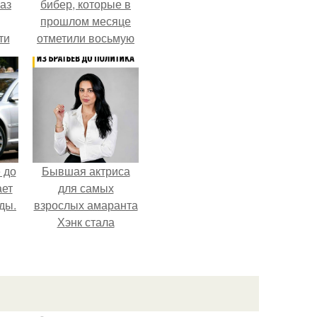
аз
бибер, которые в
прошлом месяце
ти
отметили восьмую
ти -
годовщину
помолвки, показали
новые фото с
совместного
отдыха.
 до
Бывшая актриса
ает
для самых
ды.
взрослых амаранта
Хэнк стала
сенатором в
Колумбии.