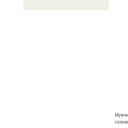
Мужчи
созна