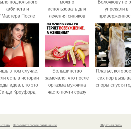
ыло подпольного
можно
Волочкову не р
кабинета и
использовать для
упрекали в
"Мастера После
лечения синяков
приверженнос
Двухнедельных
под глазами
устаревшим бью
Курсов".
процедурам.
ишь в том случае,
Большинство
Платье, которое
сли есть в истории
замечало, что после
сих пор вызыв
оды идеал, то это
оргазма мужчина
споры спустя го
Синди Кроуфорд.
часто почти сразу
теряет
возбуждение, тогда
как женщина может
дольше сохранять
онтакты
Пользовательское соглашение
Обратная связь
возбуждение.