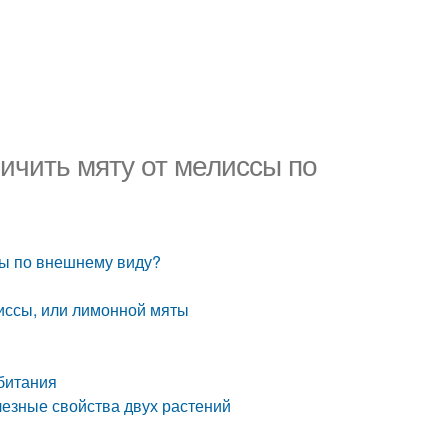
личить мяту от мелиссы по
сы по внешнему виду?
я
лиссы, или лимонной мяты
битания
олезные свойства двух растений