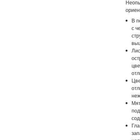
Неопы
ориен
В п
с ч
стр
выш
Лис
ост
цве
отл
Цве
отл
неж
Мят
под
сод
Гла
зап