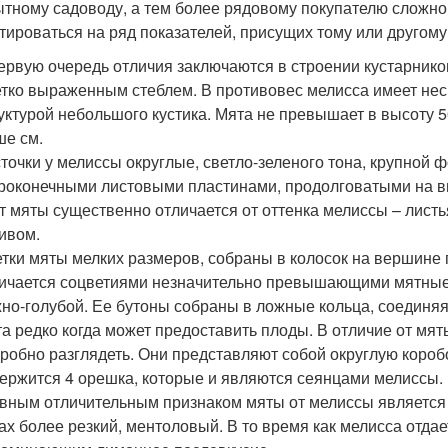
тному садоводу, а тем более рядовому покупателю сложно о
тироваться на ряд показателей, присущих тому или другому
ервую очередь отличия заключаются в строении кустарнико
етко выраженным стеблем. В противовес мелисса имеет нес
уктурой небольшого кустика. Мята не превышает в высоту 50
е см.
точки у мелиссы округлые, светло-зеленого тона, крупной
роконечными листовыми пластинами, продолговатыми на вид
т мяты существенно отличается от оттенка мелиссы – лист
ивом.
тки мяты мелких размеров, собраны в колосок на вершине
ичается соцветиями незначительно превышающими мятные ц
но-голубой. Ее бутоны собраны в ложные кольца, соединяяс
а редко когда может предоставить плоды. В отличие от мя
робно разглядеть. Они представляют собой округлую коро
ержится 4 орешка, которые и являются сеянцами мелиссы.
вным отличительным признаком мяты от мелиссы является
ах более резкий, ментоловый. В то время как мелисса отда