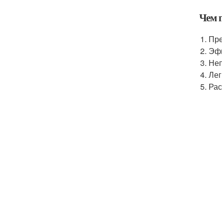
Чем 
Пре
Эфи
Неп
Лег
Рас