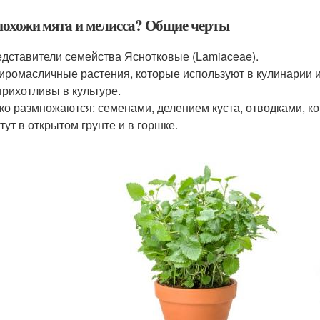
похожи мята и мелисса? Общие черты
дставители семейства Яснотковые (Lamiaceae).
ромасличные растения, которые используют в кулинарии и 
рихотливы в культуре.
ко размножаются: семенами, делением куста, отводками, к
тут в открытом грунте и в горшке.