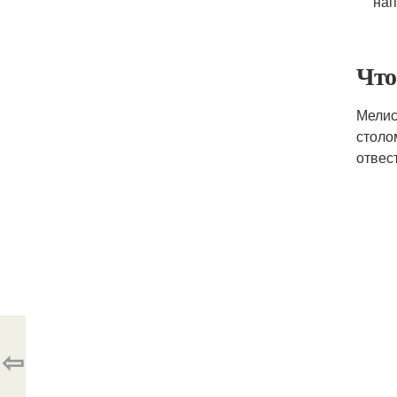
нап
Что
Мелис
столо
отвес
⇦