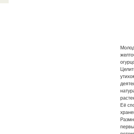
Молод
желто
огурц
Целит
утихо
деяте
натур
расте
Её сп
хране
Размн
первы
потом