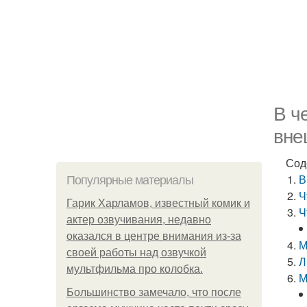
В ч
вне
Сод
В
Популярные материалы
Ч
Гарик Харламов, известный комик и
Ч
актер озвучивания, недавно
оказался в центре внимания из-за
М
своей работы над озвучкой
Л
мультфильма про колобка.
М
Большинство замечало, что после