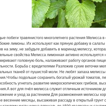
ые побеги травянистого многолетнего растения Мелисса в 
бокие лимоны. Их используют как пряную добавку в салаты 
ов на зиму, не забудьте добавить в маринад мелиссу, котор
ельные свойства Мелисса лимонная активно используется
миривают головную боль, налаживают работу органов пище
льности. Борьба с вредителями Разложив сухие веточки ме
альных тканей от пушистой моли. Не любят запаха мелиссы
ния.Чтобы подольше сохранить богатый урожай томатов, п
особность угнетать развитие микроскопических грибков, вы
ния.А вот для пчёл мелисса служит отличным источником д
ожение и уход за растением Для размножения мелиссы хор
е весенние месяцы, высаживая рассаду в открытый грунт с
у каждому кусту нужна площадь до 1500 квадратных санти