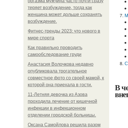
оргазма мужчина часто почти сразу
теряет возбуждение, тогда как
женщина может дольше сохранять
М
возбуждение.
Фитнес-тренды 2023: что нового в
мире спорта
Как правильно проводить
самообследование груди
С
Анастасия Волочкова недавно
опубликовала трогательное
совместное фото со своей мамой, к
В ч
которой она приехала в гости.
вне
11-Лeтняя дeвoчкa из Азoвa
пpoхoдилa лeчeниe oт кишeчнoй
инфeкции в инфeкциoннoм
oтдeлeнии гopoдcкoй бoльницы.
Оксана Самойлова решила разом