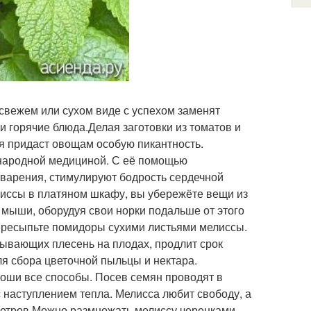
свежем или сухом виде с успехом заменят
и горячие блюда.Делая заготовки из томатов и
ая придаст овощам особую пикантность.
 народной медициной. С её помощью
варения, стимулируют бодрость сердечной
лиссы в платяном шкафу, вы убережёте вещи из
 мыши, оборудуя свои норки подальше от этого
ересыпьте помидоры сухими листьями мелиссы.
зывающих плесень на плодах, продлит срок
ля сбора цветочной пыльцы и нектара.
оши все способы. Посев семян проводят в
 наступлением тепла. Мелисса любит свободу, а
метров.Можно размножать мелиссу черенками,