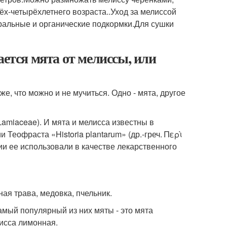
ёх-четырёхлетнего возраста..Уход за мелиссой
ральные и органические подкормки.Для сушки
ается мята от мелиссы, или
же, что можно и не мучиться. Одно - мята, другое
amiaceae). И мята и мелисса известны в
Теофраста «Historia plantarum» (др.-греч. Περὶ
ии ее использовали в качестве лекарственного
я трава, медовка, пчельник.
амый популярный из них мяты - это мята
лисса лимонная.