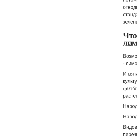
отвод
станд
зелен
Что
лим
Возмо
- лим
И мят
культ
φυτῶν
расте
Народ
Народ
Видов
переч