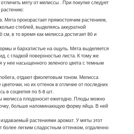
тличить мяту от мелиссы . При покупке следует
 растению:
в. Мята произрастает прямостоячим растением,
колько стеблей, выделяясь аккуратной
 см, в то время как мелисса достигает 80 и
 формы и бархатистые на ощупь. Мята выделяется
, с гладкой поверхностью листа. К тому же
ья у нее насыщенного зеленого цвета с темным
 побега, отдают фиолетовым тоном. Мелисса
веточки, но их оттенок в отличие от последних
ь в соцветия по 5-8 шт.
ты мелисса плодоносит ежегодно. Плоды можно
бочку, больше напоминающую форму яйца. В ней
 издаваемый растениями аромат. У мяты этот
ет более легким сладостным оттенком, отдаленно