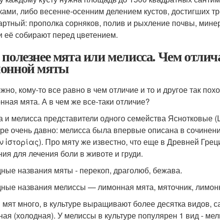
ками, либо весенне-осенним делением кустов, достигших тр
артный: прополка сорняков, полив и рыхление почвы, мине
и её собирают перед цветением.
 полезнее мята или мелисса. Чем отлич
онной мяты
жно, кому-то все равно в чем отличие и то и другое так похо
онная мята. А в чем же все-таки отличие?
а и мелисса представители одного семейства Яснотковые (L
уре очень давно: мелисса была впервые описана в сочинении 
 ἱστορίας). Про мяту же известно, что еще в Древней Грец
ния для лечения боли в животе и груди.
ные названия мяты - перекоп, драголюб, бежава.
ные названия мелиссы — лимонная мята, мяточник, лимонна
 мят много, в культуре выращивают более десятка видов, с
ная (холодная). У мелиссы в культуре популярен 1 вид - ме