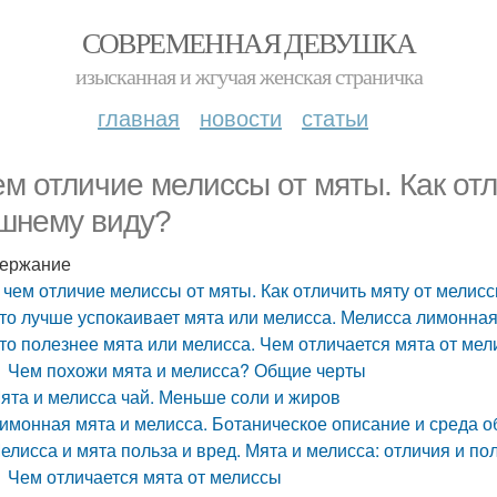
СОВРЕМЕННАЯ ДЕВУШКА
изысканная и жгучая женская страничка
главная
новости
статьи
ем отличие мелиссы от мяты. Как от
шнему виду?
ержание
 чем отличие мелиссы от мяты. Как отличить мяту от мелис
то лучше успокаивает мята или мелисса. Мелисса лимонна
то полезнее мята или мелисса. Чем отличается мята от ме
Чем похожи мята и мелисса? Общие черты
ята и мелисса чай. Меньше соли и жиров
имонная мята и мелисса. Ботаническое описание и среда о
елисса и мята польза и вред. Мята и мелисса: отличия и п
Чем отличается мята от мелиссы