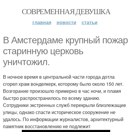
СОВРЕМЕННАЯ ДЕВУШКА
главная
новости
статьи
В Амстердаме крупный пожар
старинную церковь
уничтожил.
В ночное время в центральной части города дотла
сгорел храм вонделкерк, которому было около 150 лет.
Возгорание произошло примерно в час ночи, и пламя
быстро распространилось по всему зданию.
Сотрудники экстренных служб перекрыли близлежащие
улицы, однако спасти историческое сооружение не
удалось. По информации журналистов, архитектурный
памятник восстановлению не подлежит