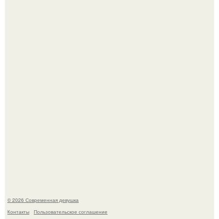
Итальяно веро: Орнелла мути упаковала чемоданы и
готовится обзавестись красным паспортом.
Рацион 1400 калорий.
© 2026 Современная девушка
Контакты
Пользовательское соглашение