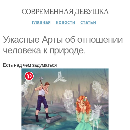
СОВРЕМЕННАЯ ДЕВУШКА
главная
новости
статьи
Ужасные Арты об отношении
человека к природе.
Есть над чем задуматься