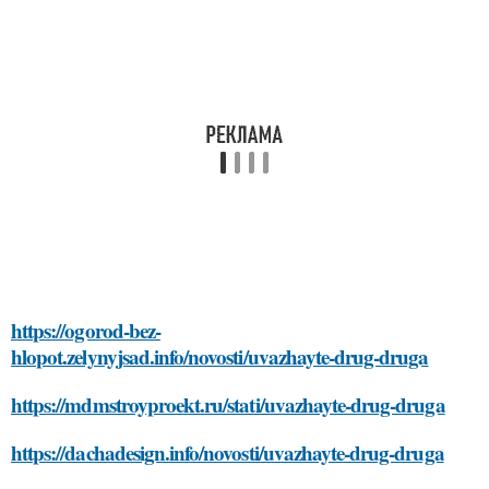
https://ogorod-bez-
hlopot.zelynyjsad.info/novosti/uvazhayte-drug-druga
https://mdmstroyproekt.ru/stati/uvazhayte-drug-druga
https://dachadesign.info/novosti/uvazhayte-drug-druga