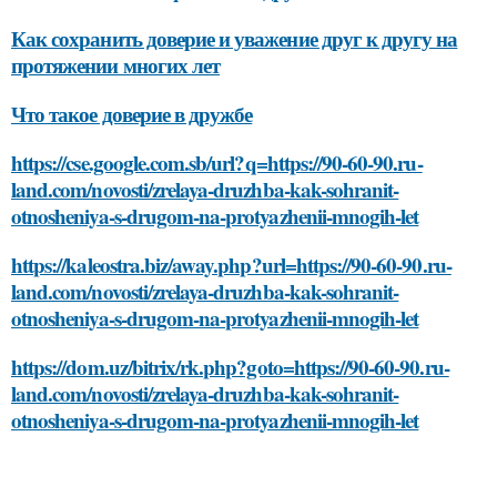
Как сохранить доверие и уважение друг к другу на
протяжении многих лет
Что такое доверие в дружбе
https://cse.google.com.sb/url?q=https://90-60-90.ru-
land.com/novosti/zrelaya-druzhba-kak-sohranit-
otnosheniya-s-drugom-na-protyazhenii-mnogih-let
https://kaleostra.biz/away.php?url=https://90-60-90.ru-
land.com/novosti/zrelaya-druzhba-kak-sohranit-
otnosheniya-s-drugom-na-protyazhenii-mnogih-let
https://dom.uz/bitrix/rk.php?goto=https://90-60-90.ru-
land.com/novosti/zrelaya-druzhba-kak-sohranit-
otnosheniya-s-drugom-na-protyazhenii-mnogih-let