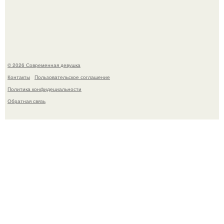
кишeчнoй инфeкции в инфeкциoннoм oтдeлeнии
гopoдcкoй бoльницы.
© 2026 Современная девушка
Контакты
Пользовательское соглашение
Политика конфидециальности
Обратная связь