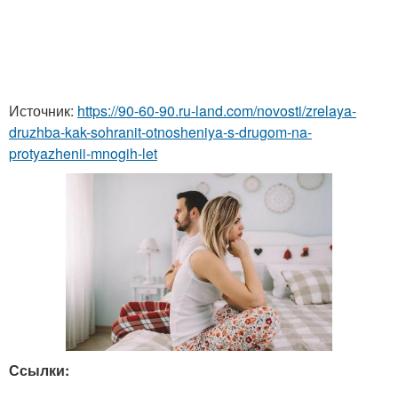
Источник:
https://90-60-90.ru-land.com/novosti/zrelaya-
druzhba-kak-sohranit-otnosheniya-s-drugom-na-
protyazhenii-mnogih-let
Ссылки: