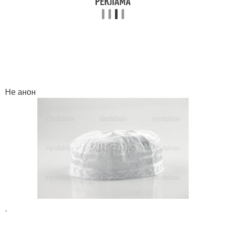
Не анон
.