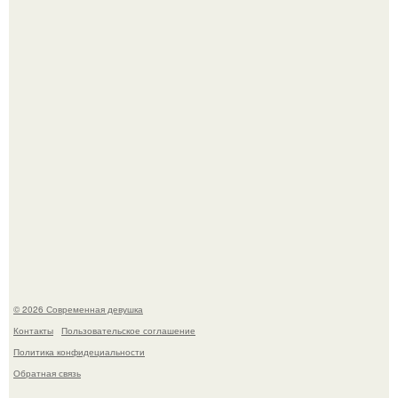
Рацион 1400 калорий.
Кристина асмус опубликовала пляжные фото с 12-
летней дочерью от Гарика Харламова.
© 2026 Современная девушка
Контакты
Пользовательское соглашение
Политика конфидециальности
Обратная связь