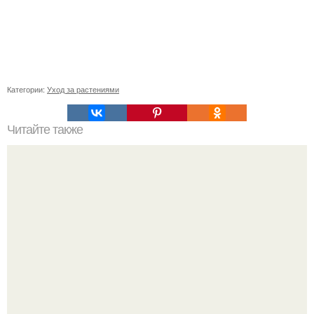
Категории:
Уход за растениями
Читайте также
Как увеличить потребление калорий без набора жира
Рацион 1400 калорий.