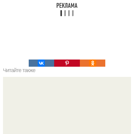
Читайте также
Выбирай упражнения, чтобы прокачать именно твой тип
попы.