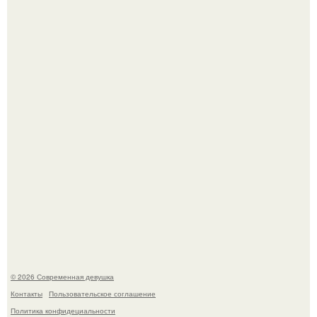
Большинство замечало, что после оргазма мужчина
часто почти сразу теряет возбуждение, тогда как
женщина может дольше сохранять возбуждение.
Бывшая актриса для самых взрослых амаранта Хэнк
стала сенатором в Колумбии.
© 2026 Современная девушка
Контакты
Пользовательское соглашение
Политика конфидециальности