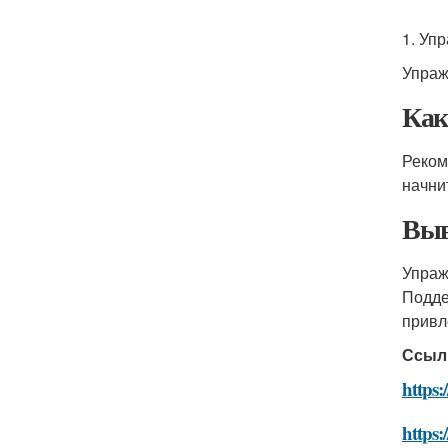
1. Уп
Упраж
Как
Реком
начни
Выв
Упраж
Подде
привл
Ссыл
https:
https: