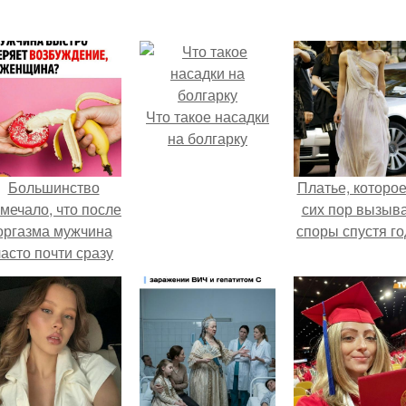
Что такое насадки
на болгарку
Большинство
Платье, которое
мечало, что после
сих пор вызыв
оргазма мужчина
споры спустя го
часто почти сразу
теряет
озбуждение, тогда
ак женщина может
ольше сохранять
возбуждение.