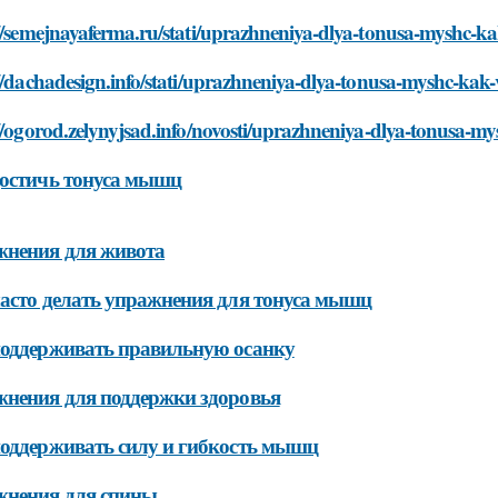
//semejnayaferma.ru/stati/uprazhneniya-dlya-tonusa-myshc-ka
//dachadesign.info/stati/uprazhneniya-dlya-tonusa-myshc-kak-
//ogorod.zelynyjsad.info/novosti/uprazhneniya-dlya-tonusa-m
остичь тонуса мышц
жнения для живота
асто делать упражнения для тонуса мышц
оддерживать правильную осанку
нения для поддержки здоровья
оддерживать силу и гибкость мышц
жнения для спины