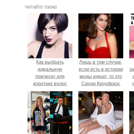
Читайте также
Как выбрать
Лишь в том случае,
идеальную
если есть в истории
за
прическу для
моды идеал, то это
коротких волос
Синди Кроуфорд.
в
к
д