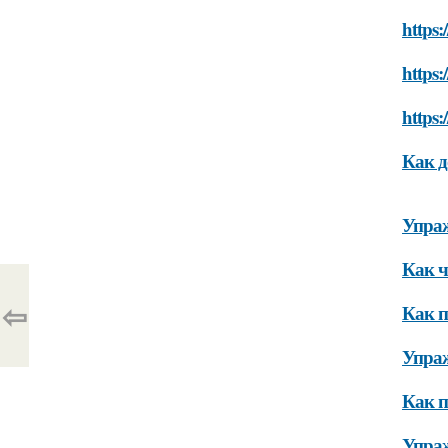
https:
https:
https:
Как д
Упра
Как ч
⇦
Как п
Упраж
Как п
Упра