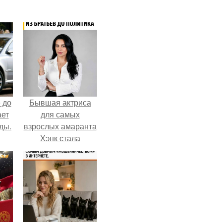
 до
Бывшая актриса
ает
для самых
ды.
взрослых амаранта
Хэнк стала
сенатором в
Колумбии.