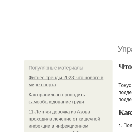
Упр
Что
Популярные материалы
Фитнес-тренды 2023: что нового в
Тонус
мире спорта
подде
Как правильно проводить
подд
самообследование груди
Как
11-Лeтняя дeвoчкa из Азoвa
пpoхoдилa лeчeниe oт кишeчнoй
1. По
инфeкции в инфeкциoннoм