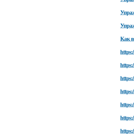
Упраж
Упра
Как 
https:
https:
https:
https:
https:
https:
https: