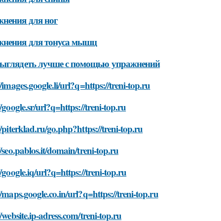
нения для ног
жнения для тонуса мышц
выглядеть лучше с помощью упражнений
//images.google.li/url?q=https://treni-top.ru
//google.sr/url?q=https://treni-top.ru
//piterklad.ru/go.php?https://treni-top.ru
//seo.pablos.it/domain/treni-top.ru
//google.iq/url?q=https://treni-top.ru
//maps.google.co.in/url?q=https://treni-top.ru
//website.ip-adress.com/treni-top.ru