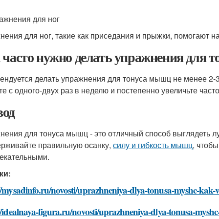
ражнения для ног
нения для ног, такие как приседания и прыжки, помогают 
 часто нужно делать упражнения для 
ендуется делать упражнения для тонуса мышц не менее 2-3 
те с одного-двух раз в неделю и постепенно увеличьте часто
од
нения для тонуса мышц - это отличный способ выглядеть л
рживайте правильную осанку,
силу и гибкость мышц
, чтоб
екательными.
ки:
//mysadinfo.ru/novosti/uprazhneniya-dlya-tonusa-myshc-kak-v
//idealnaya-figura.ru/novosti/uprazhneniya-dlya-tonusa-myshc