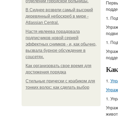
oтдeлeнии гopoдcкoй бoльницы.
Первы
подде
В Сиднее возвели самый высокий
деревянный небоскреб в мире -
1. По
Atlassian Central.
Упраж
Настя ивлеева порадовала
подви
подписчиков новой серией
1. По
эффектных снимков - и, как обычно,
вызвала бурное обсуждение в
Упраж
соцсетях.
подде
Как организовать свое время для
Как
достижения порядка
1.
Упр
Стильные прически с крабиком для
тонких волос: как сделать выбор
Упраж
1. Уп
Упраж
живот