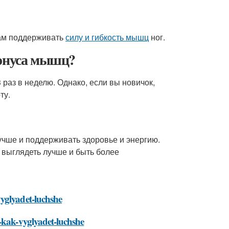
нам поддерживать
силу и гибкость мышц
ног.
тонуса мышц?
раз в неделю. Однако, если вы новичок,
ту.
учше и поддерживать здоровье и энергию.
ы выглядеть лучше и быть более
yglyadet-luchshe
-kak-vyglyadet-luchshe