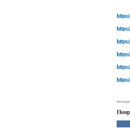
https:
https:
https:
https:
https:
https:
Категори
Понр