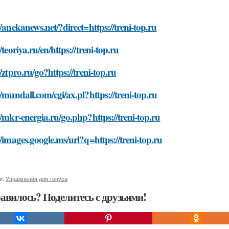
//anekanews.net/?direct=https://treni-top.ru
//teoriya.ru/en/https://treni-top.ru
//ztpro.ru/go?https://treni-top.ru
//mundall.com/cgi/ax.pl?https://treni-top.ru
//mkr-energia.ru/go.php?https://treni-top.ru
//images.google.ms/url?q=https://treni-top.ru
и:
Упражнения для тонуса
авилось? Поделитесь с друзьями!