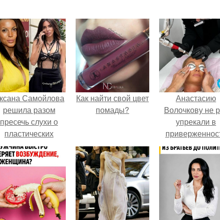
ксана Самойлова
Как найти свой цвет
Анастасию
решила разом
помады?
Волочкову не р
пресечь слухи о
упрекали в
пластических
приверженнос
операциях и
устаревшим бью
публично
процедурам.
прояснила
ситуацию.