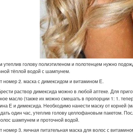
ем утеплив голову полиэтиленом и полотенцем нужно подож
чной тёплой водой с шампунем.
т номер 2. маска с димексидом и витамином Е.
рести раствор димексида можно в любой аптеке. Для приго
ное масло (также их можно смешать в пропорции 1: 1. тепе
ина Е и димексида. Необходимо нанести маску от корней (м
дать один час, утеплив голову целлофановым пакетом. Пос
волос шампунем и проточной водой.
т номер 3. яичная питательная маска для волос с витамино