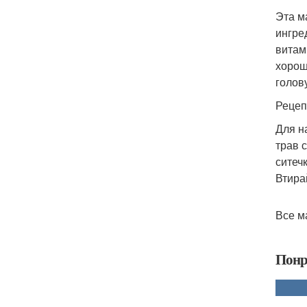
Эта м
ингре
витам
хорош
голов
Рецеп
Для н
трав 
ситеч
Втирай
Все м
Понр