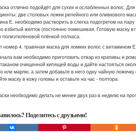
аска отлично подойдёт для сухих и ослабленных волос. Для
диенты: две столовых ложки репейного или оливкового масл
ина Е. необходимо растворить в слегка подогретом на пару 
о взбитый желток (постоянно помешивая. Готовую маску вт
у полиэтиленовой плёнкой полчаса.
т номер 4. травяная маска для ломких волос с витамином Е
ачала вам необходимо приготовить отвар из крапивы и ром
стаканом очищенной кипящей воды и дайте настояться около
ко или марлю, а затем добавьте в него одну чайную ложечку
те маску в кожу головы и оставьте на час - полтора.
аски необходимо делать не менее двух раз в неделю на про
авилось? Поделитесь с друзьями!