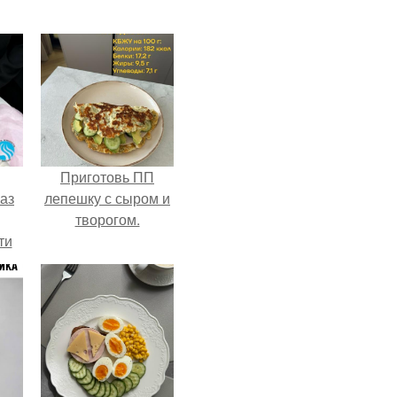
Приготовь ПП
аз
лепешку с сыром и
творогом.
ти
ти -