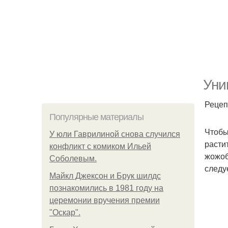
Уни
Рецеп
Популярные материалы
Чтобы
У юли Гаврилиной снова случился
расти
конфликт с комиком Ильей
жожоб
Соболевым.
следу
Майкл Джексон и Брук шилдс
познакомились в 1981 году на
церемонии вручения премии
"Оскар".