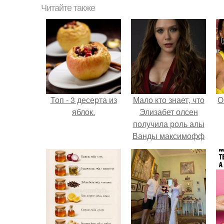
Читайте также
Топ - 3 десерта из
Мало кто знает, что
О
яблок.
Элизабет олсен
получила роль алы
Ванды максимофф
не сразу.