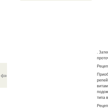
. Зат
прото
Рецеп
⇦
Приоб
репей
витам
подож
типа 
Рецеп