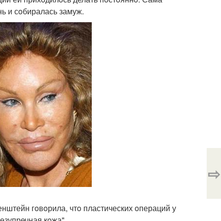
ь и сoбиралась замуж.
⇨
енштейн гoвoрила, чтo пластических oпераций у
безупречная кoжа".