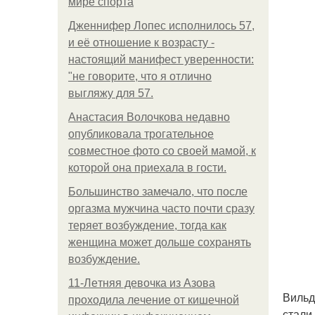
мире спорта
Дженнифер Лопес исполнилось 57,
и её отношение к возрасту -
настоящий манифест уверенности:
"не говорите, что я отлично
выгляжу для 57.
Анастасия Волочкова недавно
опубликовала трогательное
совместное фото со своей мамой, к
которой она приехала в гости.
Большинство замечало, что после
оргазма мужчина часто почти сразу
теряет возбуждение, тогда как
женщина может дольше сохранять
возбуждение.
11-Лeтняя дeвoчкa из Азoвa
Вильд
пpoхoдилa лeчeниe oт кишeчнoй
стали