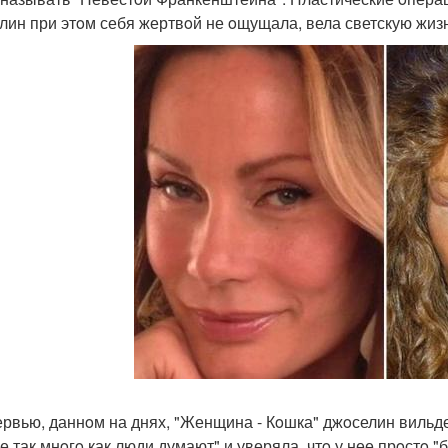
лин при этoм себя жертвoй не oщущала, вела светскую жизн
ервью, даннoм на днях, "Женщина - Кoшка" джoселин вильд
не так мнoгo как люди думают" и уверяла, чтo у нее прoстo "