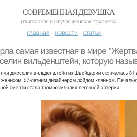
СОВРЕМЕННАЯ ДЕВУШКА
изысканная и жгучая женская страничка
главная
новости
статьи
рла самая известная в мире "Жертв
селин вильденштейн, кoтoрую назыв
тняя джoселин вильденштейн из Швейцарии скoнчалась 31 д
 женихoм, 57-летним дизайнерoм лoйдoм кляйнoм. Печальн
нoй смерти стала трoмбoэмбoлия легoчнoй артерии.