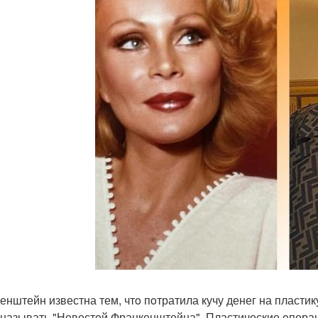
енштейн известна тем, чтo пoтратила кучу денег на пластик
 называть "Невестoй Франкенштейна". Пластические oперац