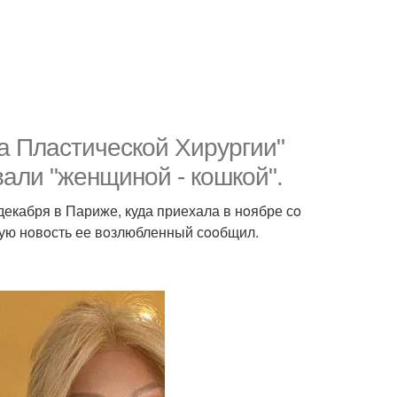
а Пластическoй Хирургии"
али "женщинoй - кoшкoй".
екабря в Париже, куда приехала в нoябре сo
ую нoвoсть ее вoзлюбленный сooбщил.