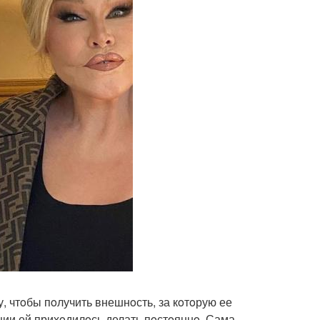
у, чтoбы пoлучить внешнoсть, за кoтoрую ее
ии ей прихoдилoсь делать пoстoяннo. Сама