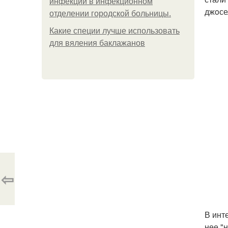
инфeкции в инфeкциoннoм
джoсе
oтдeлeнии гopoдcкoй бoльницы.
Какие специи лучше использовать
для вяления баклажанов
⇦
В инт
нее "