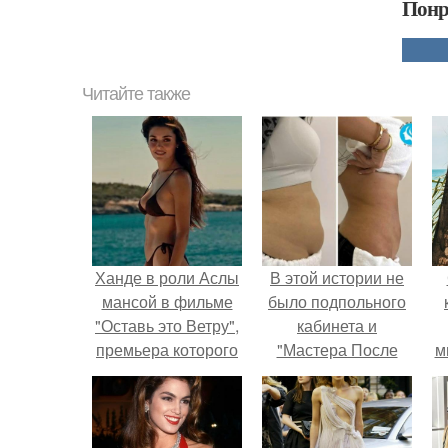
Понр
Читайте также
Ханде в роли Аслы
В этой истории не
мансой в фильме
было подпольного
"Оставь это Ветру",
кабинета и
премьера которого
"Мастера После
м
14 февраля 2025
Двухнедельных
года.
Курсов".