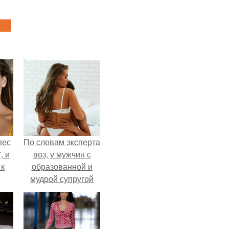
пес
По словам эксперта
, и
воз, у мужчин с
 к
образованной и
мудрой супругой
вероятность
скоропостижной
не
смерти якобы на
я
46% ниже.