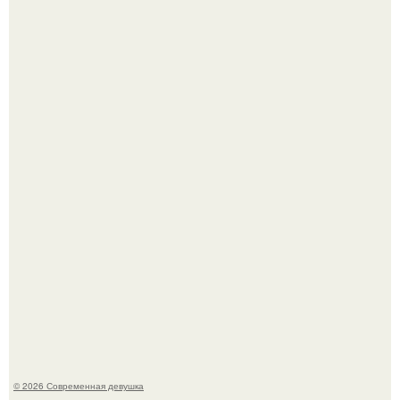
Кристина асмус опубликовала пляжные фото с 12-
летней дочерью от Гарика Харламова.
Спустя годы актеры хоррора "Тело Дженнифер" сильно
изменились, пройдя путь от подростковых кумиров до
мировых звезд.
© 2026 Современная девушка