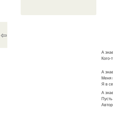
⇦
А знае
Кого-т
А знае
Меня 
Я в с
А зна
Пусть
Автор