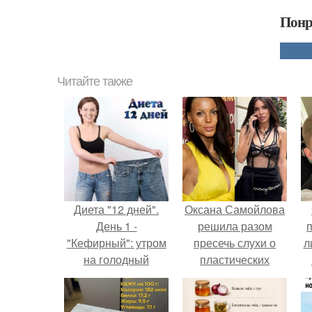
Понр
Читайте также
Диета "12 дней".
Оксана Самойлова
День 1 -
решила разом
"Кефирный": утром
пресечь слухи о
л
на голодный
пластических
желудок 1 ст.
операциях и
п
публично
прояснила