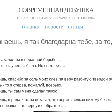
СОВРЕМЕННАЯ ДЕВУШКА
изысканная и жгучая женская страничка
главная
новости
статьи
знаешь, я так благодарна тебе, за то
закалил ты в неравной борьбе -.
ьше глупее … была. Но светлее ….
ешь, спасибо за соль моих слёз, за веру разбитую твёрдой р
 - то я стерва, пожалуй, всерьёз.
ешь, ты сам меня сделал такою.
шь, я рада, что ты показал, что верить нельзя никому безог
ет поездов, что вернутся обратно ….