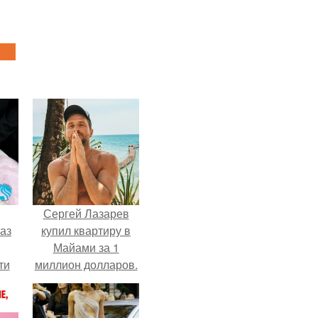
Сергей Лазарев
аз
купил квартиру в
Майами за 1
ти
миллион долларов.
ти -