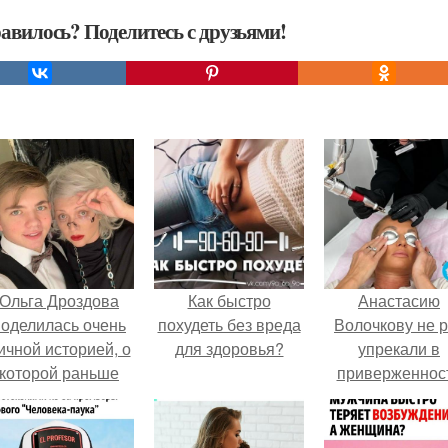
авилось? Поделитесь с друзьями!
Ольга Дроздова
Как быстро
Анастасию
поделилась очень
похудеть без вреда
Волочкову не р
ичной историей, о
для здоровья?
упрекали в
которой раньше
приверженнос
очти не говорила.
устаревшим бью
процедурам.