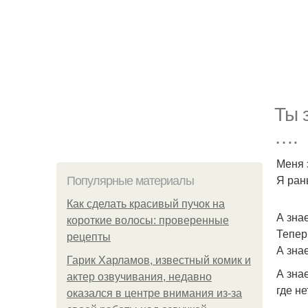
Ты 
….
Меня 
Я ран
Популярные материалы
Как сделать красивый пучок на
А зна
короткие волосы: проверенные
Теперь
рецепты
А зна
Гарик Харламов, известный комик и
А знае
актер озвучивания, недавно
где н
оказался в центре внимания из-за