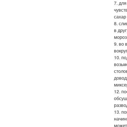
7. дл
чувст
сахар
8. сл
в дру
мороз
9. во
вокру
10. п
возьм
столо
довод
миксе
12. п
обсуш
разво
13. п
начин
может