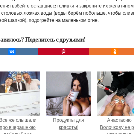
ения взбейте оставшиеся сливки и закрепите их желатином
х столовых ложках воды (воды берём побольше, чтобы сливк
вой шапкой), подогрейте на маленьком огне.
авилось? Поделитесь с друзьями!
Все же слышали
Продукты для
Анастасию
про вчерашнюю
красоты!
Волочкову не р