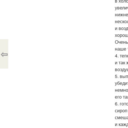
в хол
увели
нижне
неско
и воз
хорош
Очень
наше 
⇦
4. те
и так
возду
5. вы
убеди
немно
его та
6. го
сироп
смеша
и каж