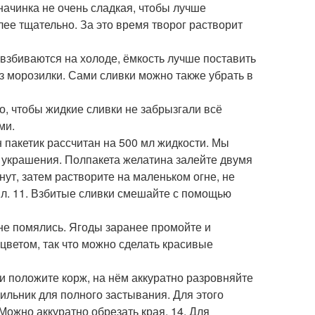
начинка не очень сладкая, чтобы лучше
олее тщательно. За это время творог растворит
е взбиваются на холоде, ёмкость лучше поставить
из морозилки. Сами сливки можно также убрать в
о, чтобы жидкие сливки не забрызгали всё
ми.
 пакетик рассчитан на 500 мл жидкости. Мы
я украшения. Полпакета желатина залейте двумя
ут, затем растворите на маленьком огне, не
тыл. 11. Взбитые сливки смешайте с помощью
 не помялись. Ягоды заранее промойте и
цветом, так что можно сделать красивые
ки положите корж, на нём аккуратно разровняйте
ильник для полного застывания. Для этого
Можно аккуратно обрезать края. 14. Для