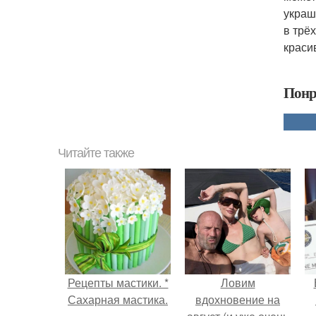
украш
в трё
краси
Понр
Читайте также
Рецепты мастики. *
Ловим
Сахарная мастика.
вдохновение на