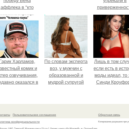
победу Бена
упрекали в
аффлека в "кто
приверженнос
хочет стать
устаревшим бью
миллионером?
процедурам.
Гарик Харламов,
По словам эксперта
Лишь в том случ
звестный комик и
воз, у мужчин с
если есть в ист
ктер озвучивания,
образованной и
моды идеал, то 
едавно оказался в
мудрой супругой
Синди Кроуфор
центре внимания
вероятность
з-за своей работы
скоропостижной
над озвучкой
смерти якобы на
мультфильма про
46% ниже.
онтакты
Пользовательское соглашение
Обратная связь
колобка.
олитика конфидециальности
Копирование разрешено при у
 Москва, ЦАО, Тверской, Моховая улица 13 стр.1, Бизнес-центр «На Моховой», м. Охотный ряд