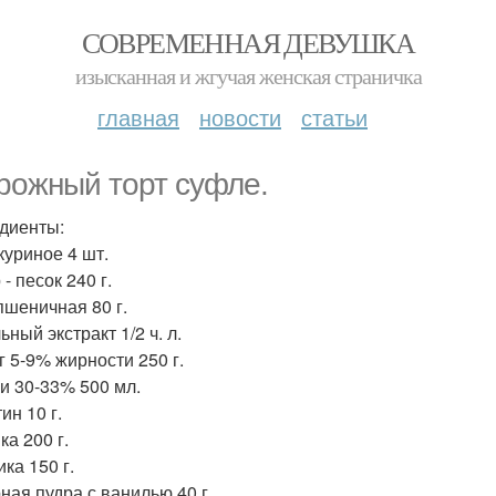
СОВРЕМЕННАЯ ДЕВУШКА
изысканная и жгучая женская страничка
главная
новости
статьи
рожный торт суфле.
диенты:
куриное 4 шт.
- песок 240 г.
пшеничная 80 г.
ный экстракт 1/2 ч. л.
г 5-9% жирности 250 г.
и 30-33% 500 мл.
ин 10 г.
ка 200 г.
ка 150 г.
ная пудра с ванилью 40 г.