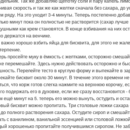
одильник. Так же добавляю щепотку соли и пару капель лим
чивая скорость и так же как желтки сначала без сахара, до
м ряду. На это уходит 3-4 минуты. Теперь постепенно доб
лько минут пока он полностью не растворится (сахар лучше
душными как крем становятся. В конце взбивания на них ос
о держатся на венчике.
 важно хорошо взбить яйца для бисквита, для этого не жале
терпение.
перь просейте муку в ёмкость с желтками, осторожно смешай
 же перемешайте. Здесь нужно действовать осторожно и быс
шность. Перелейте тесто в круглую форму и выпекайте в зар
пекайте бисквит около 30 минут. В течение этого времени н
ться, что корж готов слегка нажмите на верхнюю корочку, е
го подержать его в духовке, если же сразу восстановится - 
м ещё минут на 5. теперь его можно вынуть, остудить и оста
товый бисквит можно пропитать. Три столовые ложки сахара
 до полного растворения сахара. Остудите сироп и смешайт
ть с ванилином, ванильной эссенцией или столовой ложкой 
дый хорошенько пропитайте получившимся сиропом. Не забу