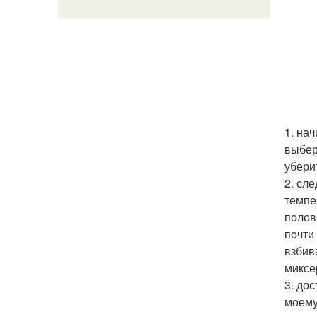
1. на
выбер
убери
2. сл
темпе
полов
почти
взбив
миксе
3. до
моему