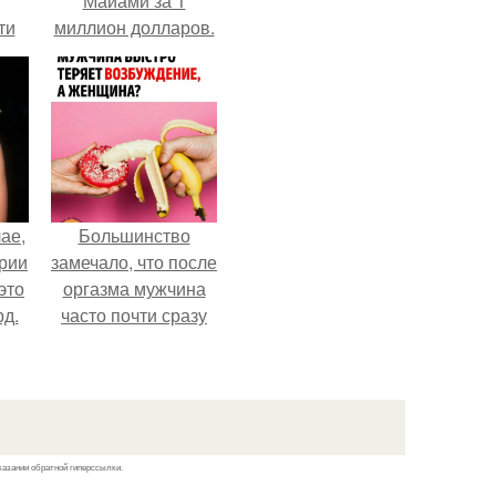
Майами за 1
ти
миллион долларов.
ти -
ае,
Большинство
ории
замечало, что после
это
оргазма мужчина
д.
часто почти сразу
теряет
возбуждение, тогда
как женщина может
дольше сохранять
возбуждение.
казании обратной гиперссылки.