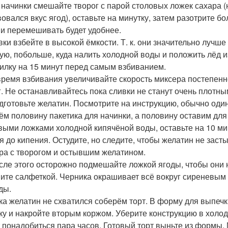
я начинки смешайте творог с парой столовых ложек сахара (
вовался вкус ягод), оставьте на минутку, затем разотрите б
 и перемешивать будет удобнее.
ивки взбейте в высокой ёмкости. Т. к. они значительно лучш
гую, побольше, куда налить холодной воды и положить лёд 
илку на 15 минут перед самым взбиванием.
 время взбивания увеличивайте скорость миксера постепенн
г. Не останавливайтесь пока сливки не станут очень плотны
одготовьте желатин. Посмотрите на инструкцию, обычно один
ём половину пакетика для начинки, а половину оставим дл
выми ложками холодной кипячёной воды, оставьте на 10 мин
я до кипения. Остудите, но следите, чтобы желатин не зас
ра с творогом и остывшим желатином.
осле этого осторожно подмешайте ложкой ягоды, чтобы они
ите салфеткой. Черника окрашивает всё вокруг сиреневым 
ды.
ока желатин не схватился соберём торт. В форму для выпеч
ку и накройте вторым коржом. Уберите конструкцию в холод
 понадобиться пара часов. Готовый торт выньте из формы. 