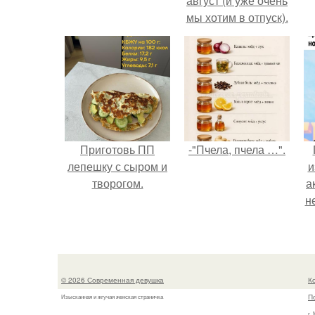
август (и уже очень
мы хотим в отпуск).
Приготовь ПП
-"Пчела, пчела …".
лепешку с сыром и
и
творогом.
а
н
и
© 2026 Современная девушка
К
П
Изысканная и жгучая женская страничка
г.