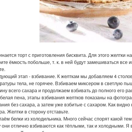
чинается торт с приготовления бисквита. Для этого желтки н
ите ёмкость побольше, т. к. в ней будут замешиваться все 
те.
едующий этап - взбивание. К желткам мы добавляем 4 столов
ратуры тела, не горячее. Взбиваем миксером в светлую пы
ину всего сахара и продолжаем взбивать до полного его ра
 белая пена, этапы взбивания желтков показаны на фотогра
ания без сахара, а затем уже взбитые с сахаром. Как видн
ра. Желтки в сторону отставьте.
стаём белки из холодильника. Много сейчас спорят какой те
 они отлично взбиваются как тёплыми, так и холодными. Я