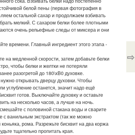
онного сока. Взбивать белки надо постепенно
 устойчивой белой пены (первая фотография в
авляем остальной сахар и продолжаем взбивать
 брать мелкий. С сахаром белки более плотными
таются очень рельефные следы от миксера и они
йте времени. Главный ингредиент этого этапа -
⇨
те на медленной скорости, затем добавьте белки
тро, чтобы белки и желтки не потеряли
анее разогретой до 180\xB0 духовке.
е нужно открывать дверцу духовки. Чтобы
сли углубление останется, значит надо ещё
бисквит готов. Выключайте духовку и оставьте
вить на несколько часов, а лучше на ночь.
 смешайте с половиной стакана воды и сварите
е с ванильным экстрактом (так же можно
коньяка, рома. Разрежьте бисквит на два коржа
дьте тщательно пропитать края.