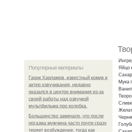
Тво
Ингре
Яйцо 
Популярные материалы
Сахар 
Гарик Харламов, известный комик и
Мука 
актер озвучивания, недавно
Ваниль
оказался в центре внимания из-за
Творо
своей работы над озвучкой
Сливк
мультфильма про колобка.
Желат
Большинство замечало, что после
Черни
оргазма мужчина часто почти сразу
Голуби
теряет возбуждение, тогда как
Сахар