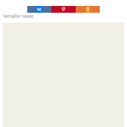
Читайте также
Пп печенье из овсяной муки. 5 рецептов полезного ПП-
печенья.