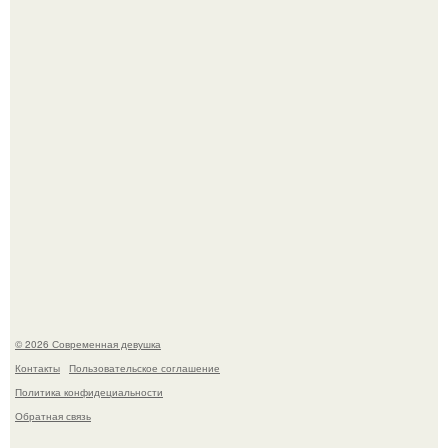
работы над озвучкой мультфильма про колобка.
По словам эксперта воз, у мужчин с образованной и
мудрой супругой вероятность скоропостижной смерти
якобы на 46% ниже.
© 2026 Современная девушка
Контакты
Пользовательское соглашение
Политика конфидециальности
Обратная связь