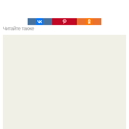
Читайте также
Мы предлагаем курс по улучшению своей внешности,
рассчитанный на 30 дней.