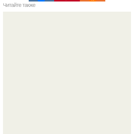
Читайте также
Не знаешь что почитать?
Мало кто знает, что Элизабет олсен получила роль алы
Ванды максимофф не сразу.