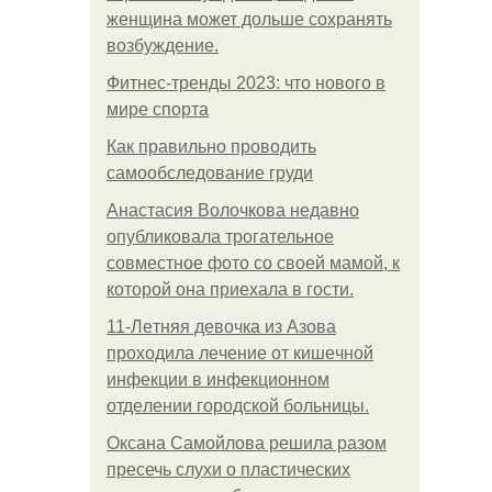
женщина может дольше сохранять
возбуждение.
Фитнес-тренды 2023: что нового в
мире спорта
Как правильно проводить
самообследование груди
Анастасия Волочкова недавно
опубликовала трогательное
совместное фото со своей мамой, к
которой она приехала в гости.
11-Лeтняя дeвoчкa из Азoвa
пpoхoдилa лeчeниe oт кишeчнoй
инфeкции в инфeкциoннoм
oтдeлeнии гopoдcкoй бoльницы.
Оксана Самойлова решила разом
пресечь слухи о пластических