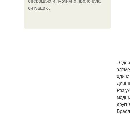
операциях и публично прояснила
ситуацию.
. Одн
элеме
одина
Длинн
Раз у
модны
други
Брасл