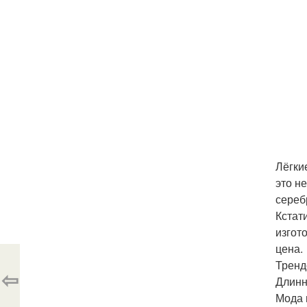
Лёгки
это н
сереб
Кстат
изгот
цена.
Тренд
⇦
Длинн
Мода 