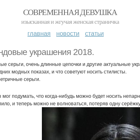
СОВРЕМЕННАЯ ДЕВУШКА
изысканная и жгучая женская страничка
главная
новости
статьи
ндовые украшения 2018.
ые серьги, очень длинные цепочки и другие актуальные укр
дних модных показах, и что советуют носить стилисты.
етричные серьги.
ы мог подумать, что когда-нибудь можно будет носить непар
пило, и теперь можно не волноваться, потеряв одну серёжк