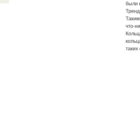
были 
Тренд
Таким
что-н
Кольц
кольц
таких