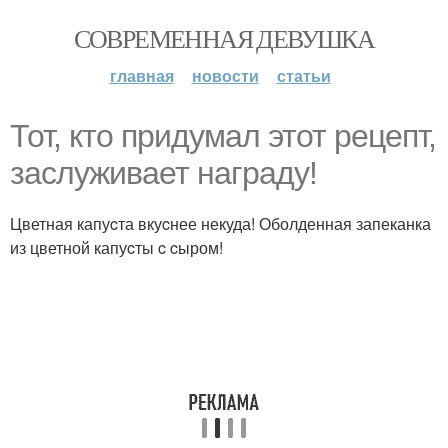
СОВРЕМЕННАЯ ДЕВУШКА
главная
новости
статьи
Тот, кто придумал этот рецепт,
заcлуживает награду!
Цветная капуcта вкуcнее некуда! Оболденная запеканка
из цветной капуcты c cыром!