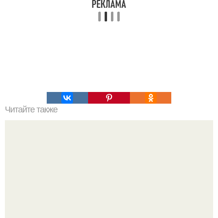
Читайте также
Меню ПП на 1200 ккал в день на неделю простое меню.
ПП Меню на неделю