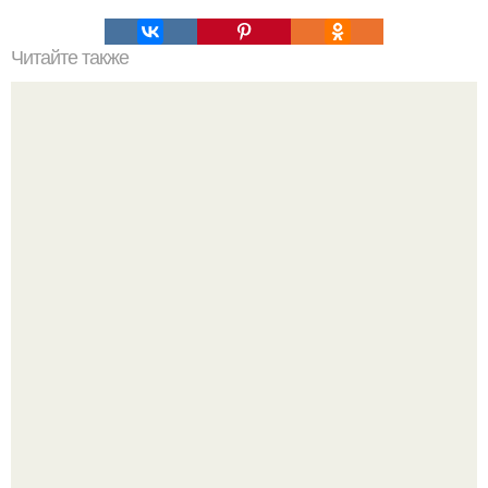
Читайте также
Творожная шарлотка. Очень вкусно!
Блогерша после паузы снова вышла на связь и