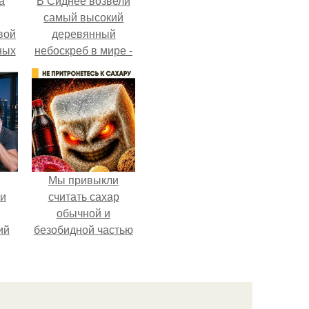
а
В Сиднее возвели
самый высокий
вой
деревянный
ных
небоскреб в мире -
ак
Atlassian Central.
ла
ние
Мы привыкли
ли
считать сахар
обычной и
ий
безобидной частью
нка
ежедневного
рациона.
сия
ают