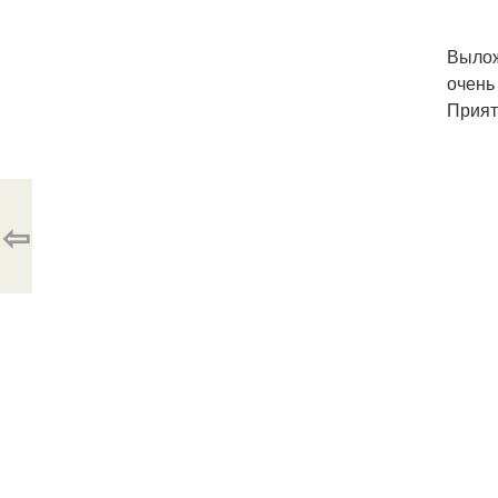
Вылож
очень
Прият
⇦