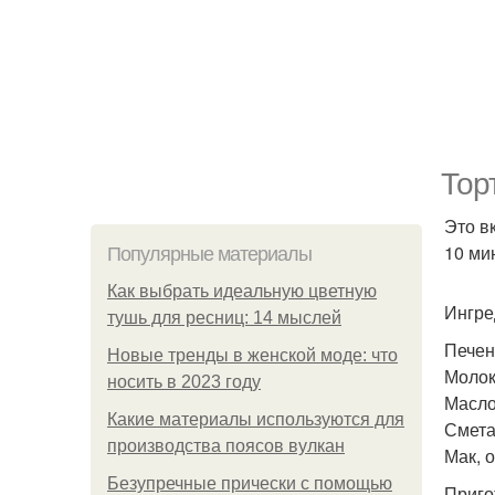
Тор
Это в
10 мин
Популярные материалы
Как выбрать идеальную цветную
Ингре
тушь для ресниц: 14 мыслей
Печен
Новые тренды в женской моде: что
Молок
носить в 2023 году
Масло 
Какие материалы используются для
Сметан
производства поясов вулкан
Мак, 
Безупречные прически с помощью
Приго