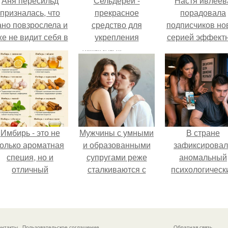
Аня пересильд
Сельдерей -
Настя ивлеев
призналась, что
прекрасное
порадовала
ано повзрослела и
средство для
подписчиков но
же не видит себя в
укрепления
серией эффект
школе.
расстроенных
снимков - и, к
нервов.
обычно, вызва
бурное обсужде
в соцсетях.
Имбирь - это не
Мужчины с умными
В стране
только ароматная
и образованными
зафиксирова
специя, но и
супругами реже
аномальный
отличный
сталкиваются с
психологическ
ингредиент для
внезапной
сдвиг: переоце
олезных напитков
смертью, заявила
ценностей и
и блюд.
эксперт воз.
жесткая депрес
теперь настиг
онтакты
Пользовательское соглашение
Обратная связь