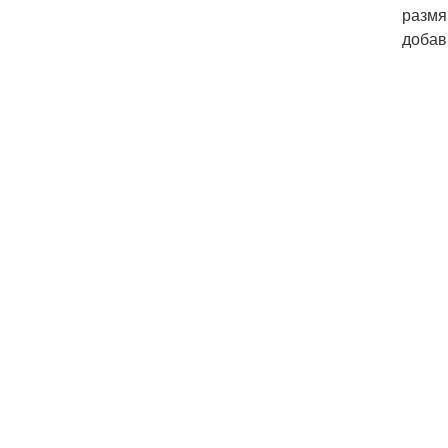
размя
добав