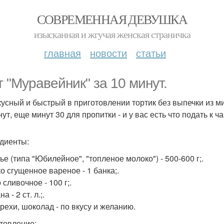
СОВРЕМЕННАЯ ДЕВУШКА
изысканная и жгучая женская страничка
главная
новости
статьи
т "Муравейник" за 10 минут.
кусный и быстрый в приготовлении тортик без выпечки из м
ут, еще минут 30 для пропитки - и у вас есть что подать к ч
диенты:
ье (типа "Юбилейное", "топленое молоко") - 500-600 г;.
о сгущенное вареное - 1 банка;.
сливочное - 100 г;.
а - 2 ст. л.;.
орехи, шоколад - по вкусу и желанию.
товление: