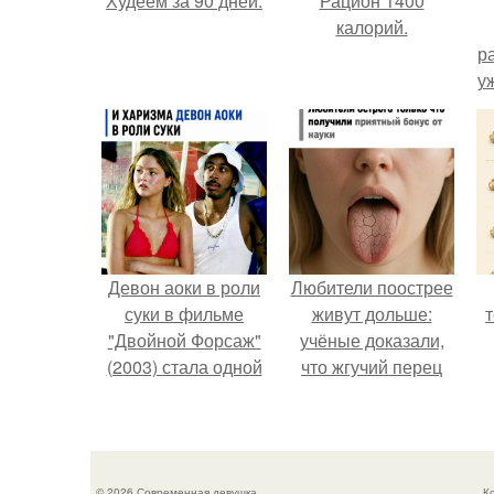
Худеем за 90 дней.
Рацион 1400
калорий.
р
у
Девон аоки в роли
Любители поострее
суки в фильме
живут дольше:
"Двойной Форсаж"
учёные доказали,
(2003) стала одной
что жгучий перец
из самых ярких и
снижает риск
запоминающихся
умереть от
п
героинь всей
болезней сердца и
франшизы.
рака.
© 2026 Современная девушка
К