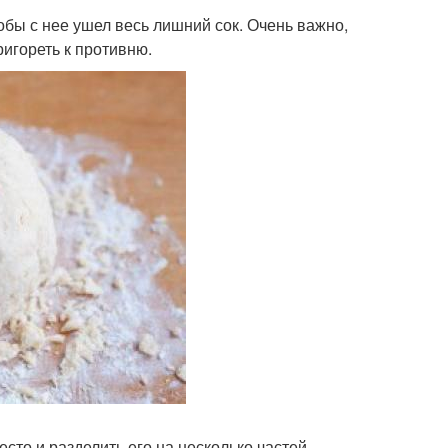
тобы с нее ушел весь лишний сок. Очень важно,
ригореть к противню.
сто и разделить его на несколько частей.