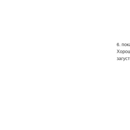
6. по
Хорош
загус