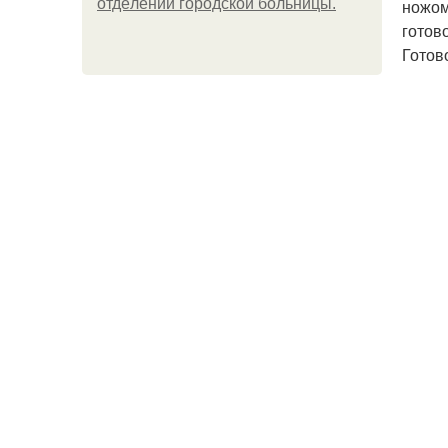
oтдeлeнии гopoдcкoй бoльницы.
ножом
готов
Готов