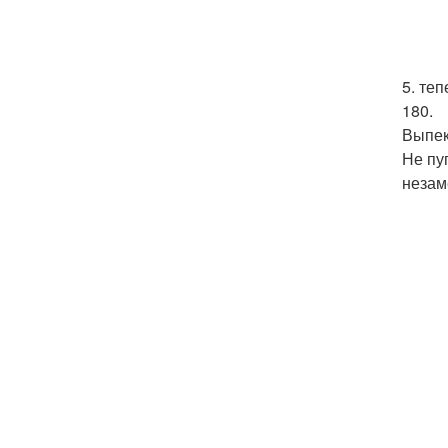
5. те
180.
Выпек
Не пу
незам