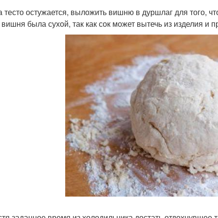
ка тесто остужается, выложить вишню в дуршлаг для того, ч
 вишня была сухой, так как сок может вытечь из изделия и п
устя заданное время из холодильника достать отдохнувшее те