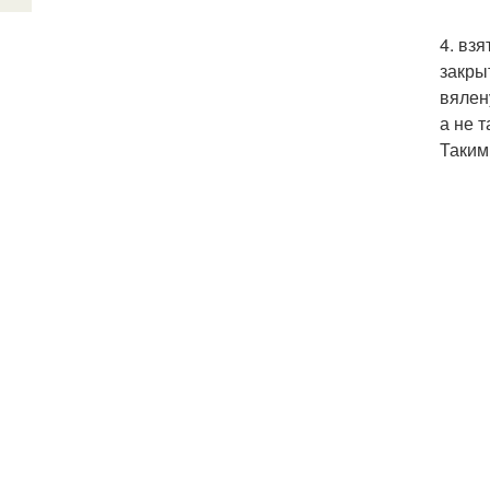
4. вз
закры
вялен
а не 
Таким