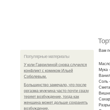
Тор
Вам п
Популярные материалы
Масло
У юли Гаврилиной снова случился
Мука -
конфликт с комиком Ильей
Ванил
Соболевым.
Соль 
Большинство замечало, что после
Сметан
оргазма мужчина часто почти сразу
Вишня 
теряет возбуждение, тогда как
Сахар 
женщина может дольше сохранять
Разрых
возбуждение.