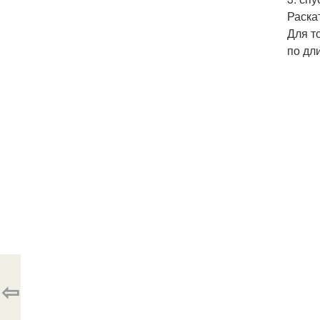
Раска
Для т
по дл
⇦