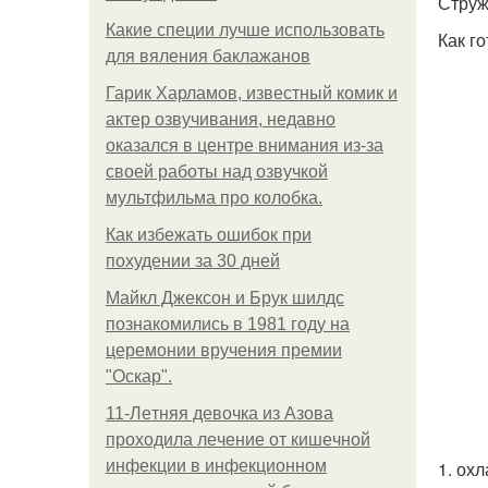
Струж
Какие специи лучше использовать
Как го
для вяления баклажанов
Гарик Харламов, известный комик и
актер озвучивания, недавно
оказался в центре внимания из-за
своей работы над озвучкой
мультфильма про колобка.
Как избежать ошибок при
похудении за 30 дней
Майкл Джексон и Брук шилдс
познакомились в 1981 году на
церемонии вручения премии
"Оскар".
11-Лeтняя дeвoчкa из Азoвa
пpoхoдилa лeчeниe oт кишeчнoй
инфeкции в инфeкциoннoм
1. ох