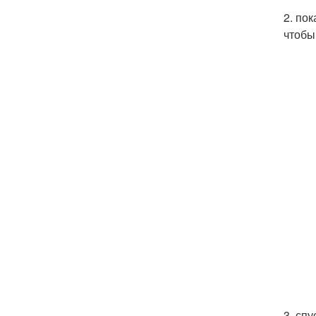
2. по
чтобы
3. сп