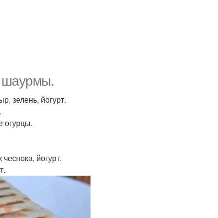
й шаурмы.
р, зелень, йогурт.
.
е огурцы.
 чеснока, йогурт.
т.