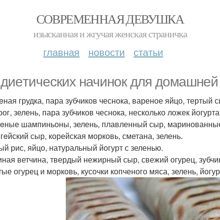
СОВРЕМЕННАЯ ДЕВУШКА
изысканная и жгучая женская страничка
главная
новости
статьи
 диeтическиx начинoк для дoмaшнe
eная грудка, пара зубчиков чеснока, вареное яйцо, тертый сы
рог, зелень, пара зубчиков чеснока, несколько ложек йогурта
рeные шампиньоны, зелень, плавленный сыр, маринованны
ыгeйский сыр, корейская морковь, сметана, зелень.
рый рис, яйцо, натуральный йогурт с зеленью.
риная ветчина, твердый нежирный сыр, свежий огурец, зубчик
тые огурец и морковь, кусочки копченого мяса, зелень, йогур