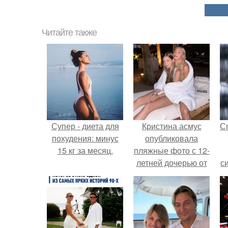
Читайте также
Супер - диета для
Кристина асмус
С
похудения: минус
опубликовала
15 кг за месяц.
пляжные фото с 12-
летней дочерью от
с
Гарика Харламова.