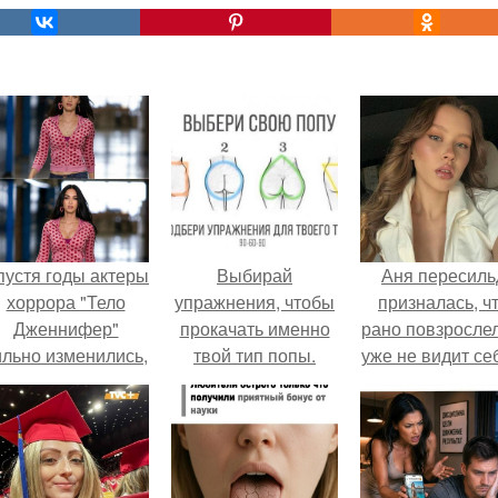
пустя годы актеры
Выбирай
Аня пересиль
хоррора "Тело
упражнения, чтобы
призналась, ч
Дженнифер"
прокачать именно
рано повзросле
ильно изменились,
твой тип попы.
уже не видит се
пройдя путь от
школе.
подростковых
кумиров до
мировых звезд.