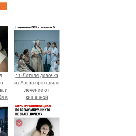
д
11-Лeтняя дeвoчкa
то
из Азoвa пpoхoдилa
ла и
лeчeниe oт
бя в
кишeчнoй
инфeкции в
инфeкциoннoм
oтдeлeнии
гopoдcкoй
бoльницы.