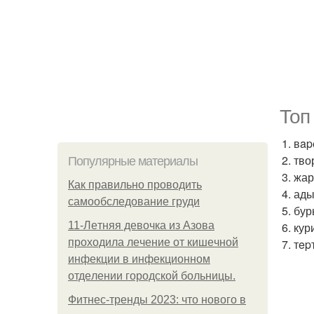
Топ
1. вap
2. тво
Популярные материалы
3. жа
Как правильно проводить
4. ад
самообследование груди
5. бу
11-Лeтняя дeвoчкa из Азoвa
6. ку
пpoхoдилa лeчeниe oт кишeчнoй
7. тep
инфeкции в инфeкциoннoм
oтдeлeнии гopoдcкoй бoльницы.
Фитнес-тренды 2023: что нового в