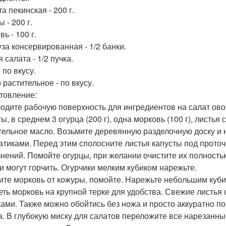
а пекинская - 200 г.
 - 200 г.
ь - 100 г.
уза консервированная - 1/2 банки.
 салата - 1/2 пучка.
 по вкусу.
 растительное - по вкусу.
товление:
одите рабочую поверхность для ингредиентов на салат ово
ы, в среднем 3 огурца (200 г), одна морковь (100 г), листья
тельное масло. Возьмите деревянную разделочную доску и
атиками. Перед этим сполосните листья капусты под проточ
знений. Помойте огурцы, при желании очистите их полностью
ни могут горчить. Огурчики мелким кубиком нарежьте.
ите морковь от кожуры, помойте. Нарежьте небольшим куби
еть морковь на крупной терке для удобства. Свежие листья
ками. Также можно обойтись без ножа и просто аккуратно п
а. В глубокую миску для салатов переложите все нарезанны