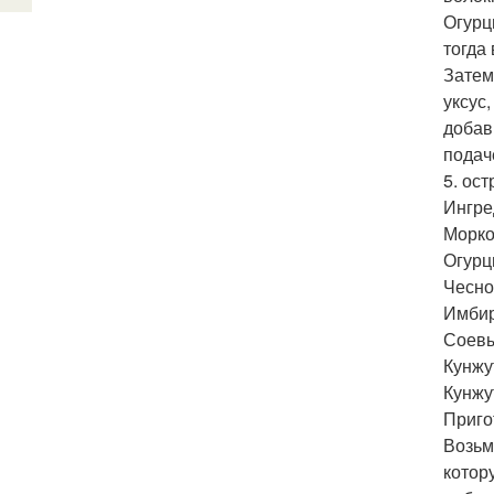
Огурц
тогда
Затем
уксус
добав
подач
5. ос
Ингре
Морко
Огурц
Чесно
Имбир
Соевы
Кунжу
Кунжут
Приго
Возьм
котор