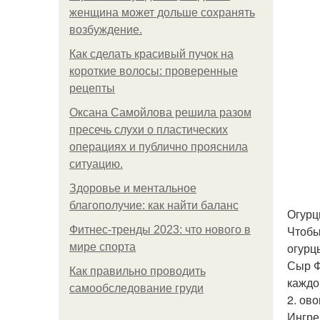
женщина может дольше сохранять
возбуждение.
Как сделать красивый пучок на
короткие волосы: проверенные
рецепты
Оксана Самойлова решила разом
пресечь слухи о пластических
операциях и публично прояснила
ситуацию.
Здоровье и ментальное
благополучие: как найти баланс
Огурц
Чтобы
Фитнес-тренды 2023: что нового в
огурц
мире спорта
Сыр Ф
Как правильно проводить
каждо
самообследование груди
2. ов
Ингре