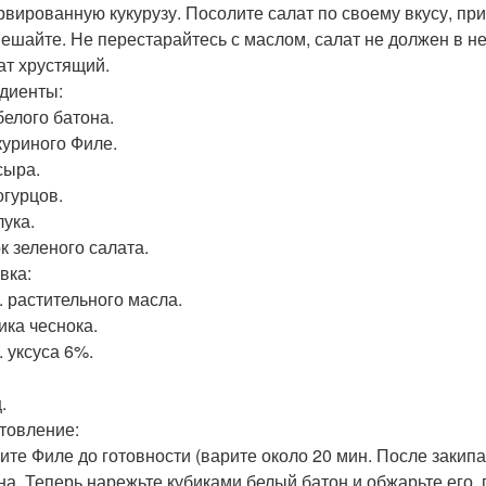
рвированную кукурузу. Посолите салат по своему вкусу, п
ешайте. Не перестарайтесь с маслом, салат не должен в не
лат хрустящий.
диенты:
белого батона.
 куриного Филе.
сыра.
огурцов.
лука.
к зеленого салата.
вка:
л. растительного масла.
ика чеснока.
л. уксуса 6%.
.
товление:
ите Филе до готовности (варите около 20 мин. После закипа
на. Теперь нарежьте кубиками белый батон и обжарьте его, 