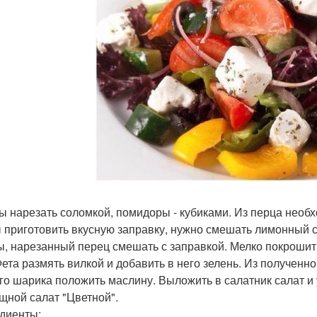
ы нарезать соломкой, помидоры - кубиками. Из перца необх
 приготовить вкусную заправку, нужно смешать лимонный с
ы, нарезанный перец смешать с заправкой. Мелко покроши
ета размять вилкой и добавить в него зелень. Из получен
го шарика положить маслину. Выложить в салатник салат и 
ощной салат "Цветной".
диенты: