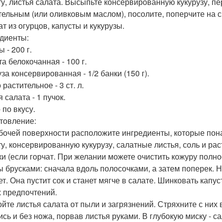
ту, листья салата. Высыпьте консервированную кукурузу, 
тельным (или оливковым маслом), посолите, поперчите на с
ат из огурцов, капусты и кукурузы.
диенты:
 - 200 г.
а белокочанная - 100 г.
за консервированная - 1/2 банки (150 г).
растительное - 3 ст. л.
 салата - 1 пучок.
 по вкусу.
товление:
бочей поверхности расположите ингредиенты, которые пона
ту, консервированную кукурузу, салатные листья, соль и ра
ки (если горчат. При желании можете очистить кожуру полно
ы брусками: сначала вдоль полосочками, а затем поперек. 
т. Она пустит сок и станет мягче в салате. Шинковать капус
 предпочтений.
йте листья салата от пыли и загрязнений. Стряхните с них 
ись и без ножа, порвав листья руками. В глубокую миску - 