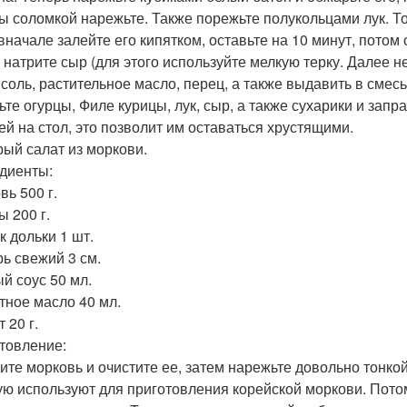
ы соломкой нарежьте. Также порежьте полукольцами лук. Тол
 вначале залейте его кипятком, оставьте на 10 минут, потом
 натрите сыр (для этого используйте мелкую терку. Далее 
, соль, растительное масло, перец, а также выдавить в смес
ьте огурцы, Филе курицы, лук, сыр, а также сухарики и зап
ей на стол, это позволит им оставаться хрустящими.
трый салат из моркови.
диенты:
вь 500 г.
ы 200 г.
к дольки 1 шт.
ь свежий 3 см.
й соус 50 мл.
тное масло 40 мл.
 20 г.
товление:
ите морковь и очистите ее, затем нарежьте довольно тонкой
ую используют для приготовления корейской моркови. Пото