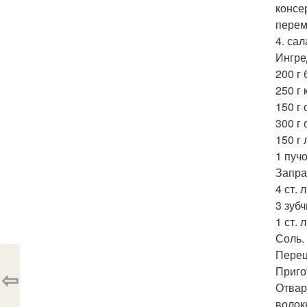
консе
перем
4. са
Ингре
200 г 
250 г
150 г 
300 г 
150 г 
1 пучо
Запра
4 ст. 
3 зубч
1 ст. 
Соль.
Перец
Приго
⇦
Отвар
волок