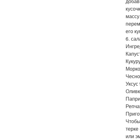
добав
кусоч
массу
перем
его к
6. са
Ингре
Капуст
Кукур
Морков
Чеснок
Уксус 
Оливко
Паприк
Репчат
Приго
Чтобы
терке
или э