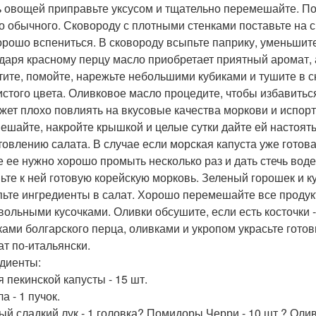
 овощей приправьте уксусом и тщательно перемешайте. По
о обычного. Сковороду с плотными стенками поставьте на с
орошо вспениться. В сковороду всыпьте паприку, уменьшите 
даря красному перцу масло приобретает приятный аромат, а
тите, помойте, нарежьте небольшими кубиками и тушите в с
истого цвета. Оливковое масло процедите, чтобы избавиться
жет плохо повлиять на вкусовые качества моркови и испорти
ешайте, накройте крышкой и целые сутки дайте ей настоять
товлению салата. В случае если морская капуста уже готов
е ее нужно хорошо промыть несколько раз и дать стечь воде
ьте к ней готовую корейскую морковь. Зеленый горошек и кук
ьте ингредиенты в салат. Хорошо перемешайте все продук
вольными кусочками. Оливки обсушите, если есть косточки -
ками болгарского перца, оливками и укропом украсьте готов
ат по-итальянски.
диенты:
я пекинской капусты - 15 шт.
а - 1 пучок.
ый сладкий лук - 1 головка? Помидоры Черри - 10 шт.? Оли