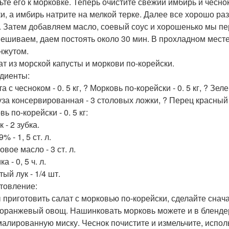
ьте его к морковке. Теперь очистите свежий имбирь и чесн
ки, а имбирь натрите на мелкой терке. Далее все хорошо ра
. Затем добавляем масло, соевый соус и хорошенько мы п
ешиваем, даем постоять около 30 мин. В прохладном месте
унжутом.
лат из морской капусты и моркови по-корейски.
диенты:
а с чесноком - 0. 5 кг, ? Морковь по-корейски - 0. 5 кг, ? 
уза консервированная - 3 столовых ложки, ? Перец красный 
ь по-корейски - 0. 5 кг:
 - 2 зубка.
9% - 1, 5 ст. л.
вое масло - 3 ст. л.
а - 0, 5 ч. л.
ый лук - 1/4 шт.
товление:
 приготовить салат с морковью по-корейски, сделайте снача
 оранжевый овощ. Нашинковать морковь можете и в бленде
малированную миску. Чеснок почистите и измельчите, испол