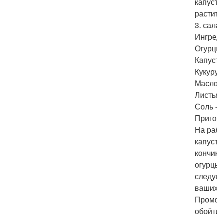
капус
расти
3. сал
Ингре
Огурцы
Капуст
Кукуру
Масло 
Листья
Соль -
Приго
На ра
капус
кончи
огурц
следуе
ваших
Промо
обойт