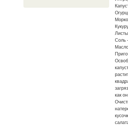
Капуст
Огурцы
Морков
Кукур
Листья
Соль -
Масло
Приго
Освоб
капуст
расти
квадр
загря
как о
Очист
натер
кусоч
салат