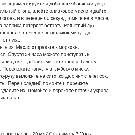
экспериментируйте и добавьте яблочный уксус,
ильный огонь, влейте оливковое масло и дайте
огонь, и в течение 60 секунд томите ее в масле.
 паприка потеряет остроту. Репчатый лук
ковороде в течение нескольких минут до
 от лука.
ть их. Масло отправьте к моркови,
ся. Спустя 24 часа можете приступать к
а или даже с добавками это хорошо. В ином
. Переложите капусту в глубокую миску.
урузу выложите на сито, когда с них стечет сок,
ты. Перец сладкий помойте и порежьте
 удалите их. Помойте и порежьте веточки укропа.
ый салат.
вковое масло - 20 мл? Сок лимона? Соль