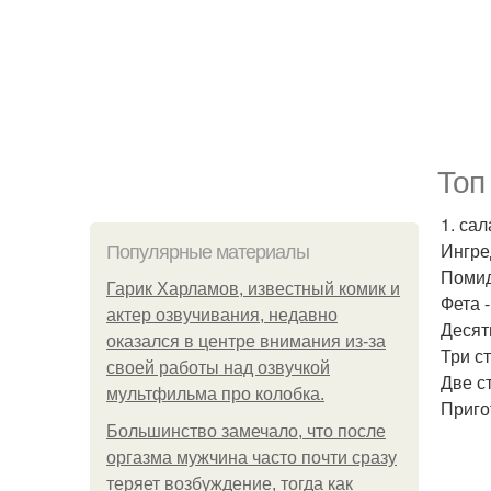
Топ
1. са
Ингре
Популярные материалы
Помид
Гарик Харламов, известный комик и
Фета 
актер озвучивания, недавно
Десять
оказался в центре внимания из-за
Три с
своей работы над озвучкой
Две с
мультфильма про колобка.
Приго
Большинство замечало, что после
оргазма мужчина часто почти сразу
теряет возбуждение, тогда как