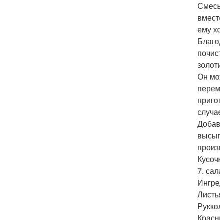
Смесь
вмест
ему х
Благо
почис
золот
Он мо
перем
приго
случа
Добав
высып
произ
Кусоч
7. сал
Ингре
Листь
Руккол
Красн