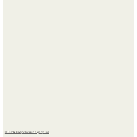
Лишь в том случае, если есть в истории моды идеал, то
это Синди Кроуфорд.
Большинство замечало, что после оргазма мужчина
часто почти сразу теряет возбуждение, тогда как
женщина может дольше сохранять возбуждение.
© 2026 Современная девушка