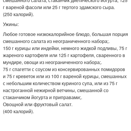
смешанного салата, стаканчик диетического йогурта, 125
г вареной фасоли или 25 г тертого эдамского сыра.
(250 калорий).
Ужины:
Любое готовое низкокалорийное блюдо, большая порция
смешанного салата из неограниченного набора;.
150 г курицы или индейки, немного жидкой подливы, 75 г
жареного картофеля или 125 г картофеля, сваренного в
мундире, овощи из неограниченного набора;.
75 г спагетти с соусом из консервированных помидоров
и 75 г креветок или из 100 г вареной курицы, смешанных
с небольшим количеством куриного супа, или из 75 г
настроганной нежирной ветчины, смешанной со
стаканчиком йогурта и приправами;.
Овощной или фруктовый салат.
(400 калорий).