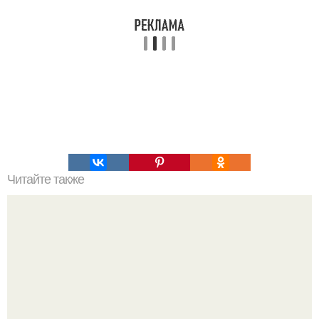
Читайте также
Месяц назад заказывал копию Iphone 6s, через 6 дней я