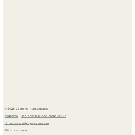
и обсуждаемых пар конца 90-х.
Девон аоки в роли суки в фильме "Двойной Форсаж"
(2003) стала одной из самых ярких и запоминающихся
героинь всей франшизы.
© 2026 Современная девушка
Контакты
Пользовательское соглашение
Политика конфидециальности
Обратная связь