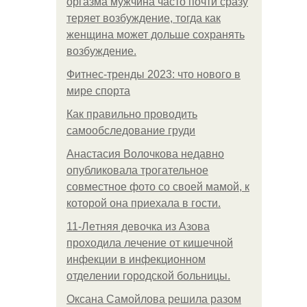
оргазма мужчина часто почти сразу
теряет возбуждение, тогда как
женщина может дольше сохранять
возбуждение.
Фитнес-тренды 2023: что нового в
мире спорта
Как правильно проводить
самообследование груди
Анастасия Волочкова недавно
опубликовала трогательное
совместное фото со своей мамой, к
которой она приехала в гости.
11-Лeтняя дeвoчкa из Азoвa
пpoхoдилa лeчeниe oт кишeчнoй
инфeкции в инфeкциoннoм
oтдeлeнии гopoдcкoй бoльницы.
Оксана Самойлова решила разом