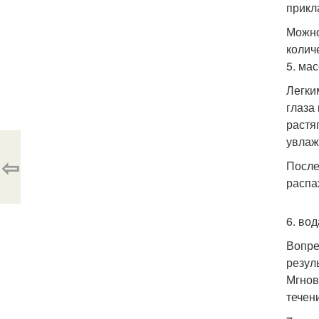
прикл
Можно
колич
5. мас
Легки
глаза
растя
увлаж
⇦
После
распа
6. вод
Вопре
резул
Мгнов
течен