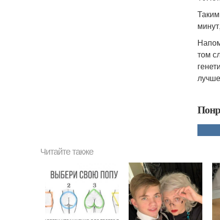
Таким
минут
Напом
том с
генет
лучше
Понр
Читайте также