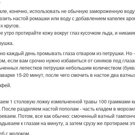
.
але, конечно, использовать не обычную замороженную воду,
озить настой ромашки или воду с добавлением капелек аром
х кругов.
е утро протирайте кожу вокруг глаз кусочком льда, и никаки
рушка.
но каждый день промывать глаза отваром из петрушки. Но - 
ом, если вам срочно нужно избавиться от синяков под глаз
ьченных лепестков петрушки небольшим количеством (буквал
заварке 15-20 минут, после чего смочить в настое два ватны
лфей.
аем 1 столовую ложку измельченной травы 100 граммами кип
. После разделяем настой пополам - часть кладем в морозил
реваем. Потом, все как обычно: смоченный ватный тампончи
адываем к глазам на минуту, а затем срузу же протираем эт
леб с молоком.