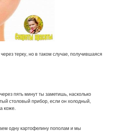
ерез терку, но в таком случае, получившаяся
 через пять минут ты заметишь, насколько
атый столовый прибор, если он холодный,
а коже.
заем одну картофелину пополам и мы