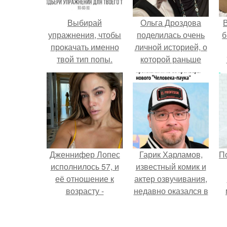
Выбирай
Ольга Дроздова
В
упражнения, чтобы
поделилась очень
б
прокачать именно
личной историей, о
твой тип попы.
которой раньше
почти не говорила.
Дженнифер Лопес
Гарик Харламов,
П
исполнилось 57, и
известный комик и
её отношение к
актер озвучивания,
возрасту -
недавно оказался в
настоящий
центре внимания
манифест
из-за своей работы