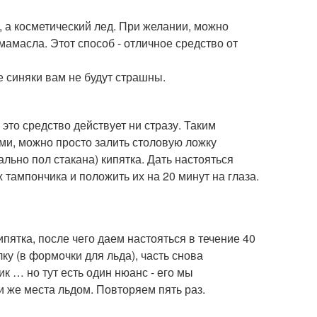
 а косметический лед. При желании, можно
амасла. Этот способ - отличное средство от
е синяки вам не будут страшны.
это средство действует ни стразу. Таким
ами, можно просто залить столовую ложку
ьно пол стакана) кипятка. Дать настояться
х тампончика и положить их на 20 минут на глаза.
ятка, после чего даем настояться в течение 40
ку (в формочки для льда), часть снова
к … но тут есть один нюанс - его мы
и же места льдом. Повторяем пять раз.