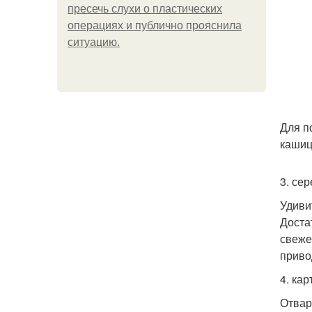
пресечь слухи о пластических
операциях и публично прояснила
ситуацию.
Для п
кашиц
3. се
Удиви
Доста
свеже
приво
4. ка
Отвар