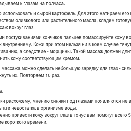
адываем к глазам на полчаса.
 использовать и сырой картофель. Для этого натираем его
еством оливкового или растительного масла, кладем готовую
саж вокруг глаз.
ми постукиваниями кончиков пальцев помассируйте кожу вок
 к внутреннему. Кожи при этом нельзя ни в коем случае тяну
гиванию, а следствие - морщины. Такой массаж должен дли
нить кожу соответствующим кремом.
 массажа можно сделать небольшую зарядку для глаз - сильн
хнуть их. Повторяем 10 раз.
а.
ки расхожему, мнению синяки под глазами появляются не в р
ьтате недостатка в организме воды.
енно привести кожу вокруг глаз в тонус вам помогут всего
ие короткого времени.