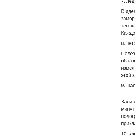
7. лед
В иде
замор
темны
Каждо
8. пет
Полез
образ
измел
этой 
9. ша
Залив
минут
подог
прикл
10. х