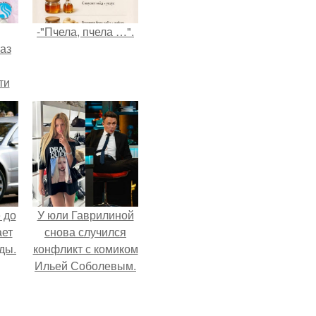
-"Пчела, пчела …".
аз
ти
ти -
 до
У юли Гаврилиной
ает
снова случился
ды.
конфликт с комиком
Ильей Соболевым.