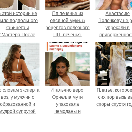
 этой истории не
Пп печенье из
Анастасию
ыло подпольного
овсяной муки. 5
Волочкову не р
кабинета и
рецептов полезного
упрекали в
"Мастера После
ПП- печенья.
приверженнос
Двухнедельных
устаревшим бью
Курсов".
процедурам.
о словам эксперта
Итальяно веро:
Платье, которое
воз, у мужчин с
Орнелла мути
сих пор вызыв
образованной и
упаковала
споры спустя го
мудрой супругой
чемоданы и
вероятность
готовится
скоропостижной
обзавестись