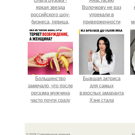
яркая звезда
Волочкову не раз
российского шоу-
упрекали в
бизнеса, певица,
приверженности
м
телеведущая,
устаревшим бьюти -
актриса и
процедурам.
успешный
бизнесвумен.
Большинство
Бывшая актриса
замечало, что после
для самых
оргазма мужчина
взрослых амаранта
часто почти сразу
Хэнк стала
теряет
сенатором в
возбуждение, тогда
Колумбии.
как женщина может
дольше сохранять
© 2026 Современная девушка
К