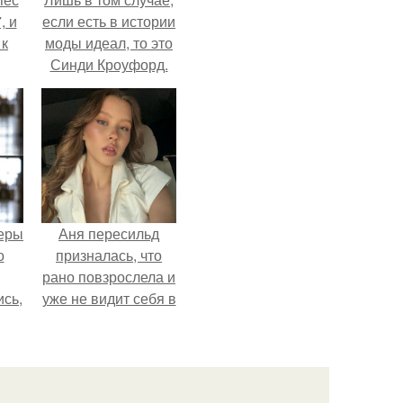
, и
если есть в истории
 к
моды идеал, то это
Синди Кроуфорд.
не
я
жу
теры
Аня пересильд
о
призналась, что
рано повзрослела и
ись,
уже не видит себя в
т
школе.
х
д.