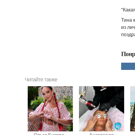
"Кака
Тина 
из ли
поздр
Понр
Читайте также
Ольга Бузова -
Анастасию