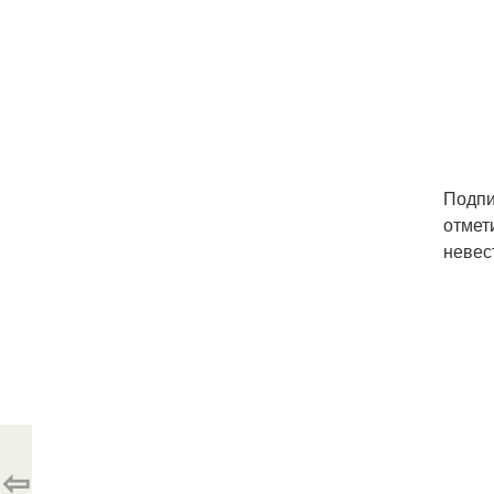
Подпи
отмет
невес
⇦