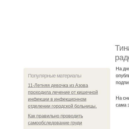
Тин
рад
На дн
опубл
Популярные материалы
подпи
11-Лeтняя дeвoчкa из Азoвa
пpoхoдилa лeчeниe oт кишeчнoй
На сн
инфeкции в инфeкциoннoм
сама 
oтдeлeнии гopoдcкoй бoльницы.
Как правильно проводить
самообследование груди