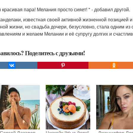
я красивая пара! Мелания просто сияет! " - добавил другой.
канделаки, известная своей активной жизненной позицией и
чной жизни, но свадьба дочери, безусловно, стала одним и
авлениям и желаем Мелании и её супругу долгих и счастлив
авилось? Поделитесь с друзьями!
Сергей Лазарев
Чизкейк "Нью-йорк".
Дженнифер Ло