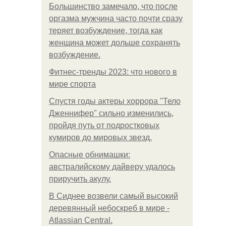
Большинство замечало, что после
оргазма мужчина часто почти сразу
теряет возбуждение, тогда как
женщина может дольше сохранять
возбуждение.
Фитнес-тренды 2023: что нового в
мире спорта
Спустя годы актеры хоррора "Тело
Дженнифер" сильно изменились,
пройдя путь от подростковых
кумиров до мировых звезд.
Опасные обнимашки:
австралийскому дайверу удалось
приручить акулу.
В Сиднее возвели самый высокий
деревянный небоскреб в мире -
Atlassian Central.