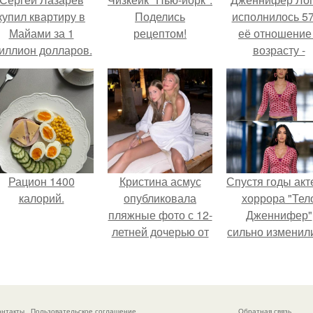
купил квартиру в
Поделись
исполнилось 57
Майами за 1
рецептом!
её отношение
иллион долларов.
возрасту -
настоящий
манифест
уверенности: "
говорите, что 
отлично выгля
для 57.
Рацион 1400
Кристина асмус
Спустя годы ак
калорий.
опубликовала
хоррора "Тел
пляжные фото с 12-
Дженнифер"
летней дочерью от
сильно изменил
Гарика Харламова.
пройдя путь о
подростковы
кумиров до
мировых звез
онтакты
Пользовательское соглашение
Обратная связь