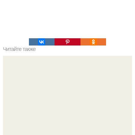
Читайте также
Зимние стили: кто носит рваные джинсы и как это делать
правильно